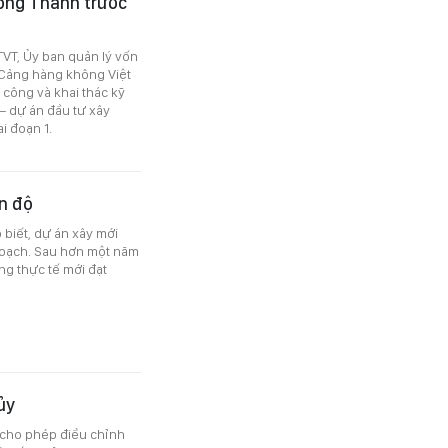
ong Thành trước
TVT, Ủy ban quản lý vốn
 Cảng hàng không Việt
 công và khai thác kỹ
 – dự án đầu tư xây
i đoạn 1.
n độ
 biết, dự án xây mới
hoạch. Sau hơn một năm
ng thực tế mới đạt
ủy
 cho phép điều chỉnh