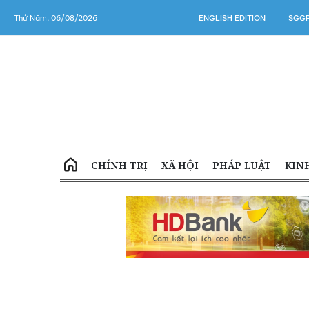
Thứ Năm, 06/08/2026
ENGLISH EDITION
SGGP
CHÍNH TRỊ
XÃ HỘI
PHÁP LUẬT
KIN