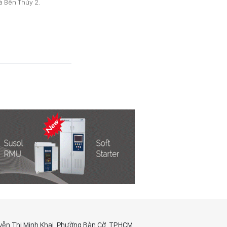
à Bến Thủy 2.
yễn Thị Minh Khai, Phường Bàn Cờ, TP.HCM