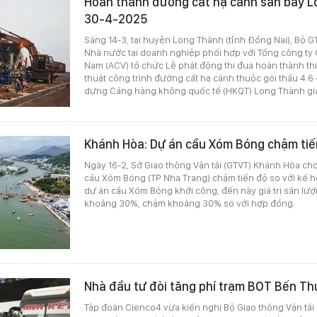
Hoàn thành đường cất hạ cánh sân bay L
30-4-2025
Sáng 14-3, tại huyện Long Thành (tỉnh Đồng Nai), Bộ G
Nhà nước tại doanh nghiệp phối hợp với Tổng công ty
Nam (ACV) tổ chức Lễ phát động thi đua hoàn thành thi
thuật công trình đường cất hạ cánh thuộc gói thầu 4.6
dựng Cảng hàng không quốc tế (HKQT) Long Thành gia
Khánh Hòa: Dự án cầu Xóm Bóng chậm tiế
Ngày 16-2, Sở Giao thông Vận tải (GTVT) Khánh Hòa cho
cầu Xóm Bóng (TP Nha Trang) chậm tiến độ so với kế 
dự án cầu Xóm Bóng khởi công, đến này giá trị sản lượ
khoảng 30%, chậm khoảng 30% so với hợp đồng.
Nhà đầu tư đòi tăng phí trạm BOT Bến Th
Tập đoàn Cienco4 vừa kiến nghị Bộ Giao thông Vận tải