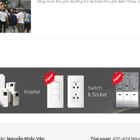
tăng mức thu phí đường bộ tại trạm thu phí Bến Thủy v
tập:
Nguyễn Khắc Văn
Tòa soạn
: 432-434 Ngu