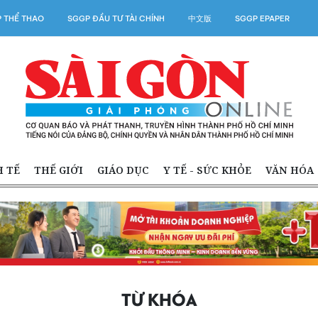
 THỂ THAO
SGGP ĐẦU TƯ TÀI CHÍNH
中文版
SGGP EPAPER
H TẾ
THẾ GIỚI
GIÁO DỤC
Y TẾ - SỨC KHỎE
VĂN HÓA
TỪ KHÓA