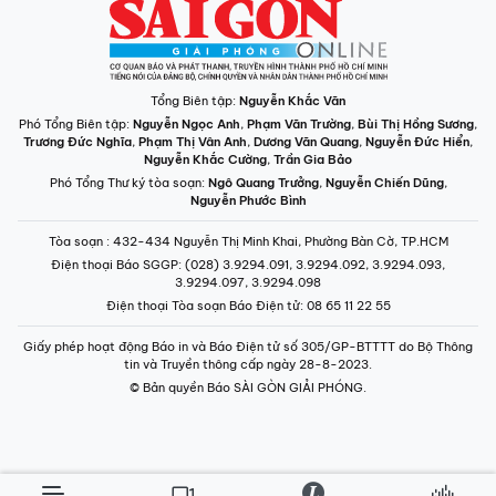
Tổng Biên tập:
Nguyễn Khắc Văn
Phó Tổng Biên tập:
Nguyễn Ngọc Anh
,
Phạm Văn Trường
,
Bùi Thị Hồng Sương
,
Trương Đức Nghĩa
,
Phạm Thị Vân Anh
,
Dương Văn Quang
,
Nguyễn Đức Hiển
,
Nguyễn Khắc Cường
,
Trần Gia Bảo
Phó Tổng Thư ký tòa soạn:
Ngô Quang Trưởng
,
Nguyễn Chiến Dũng
,
Nguyễn Phước Bình
Tòa soạn
: 432-434 Nguyễn Thị Minh Khai, Phường Bàn Cờ, TP.HCM
Điện thoại Báo SGGP
: (028) 3.9294.091, 3.9294.092, 3.9294.093,
3.9294.097, 3.9294.098
Điện thoại Tòa soạn Báo Điện tử
: 08 65 11 22 55
Giấy phép hoạt động Báo in và Báo Điện tử số 305/GP-BTTTT do Bộ Thông
tin và Truyền thông cấp ngày 28-8-2023.
© Bản quyền Báo SÀI GÒN GIẢI PHÓNG.