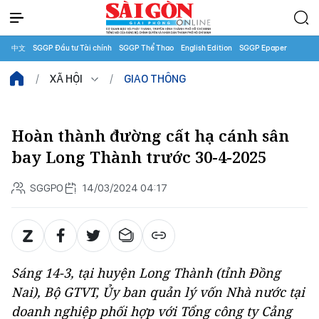
中文
SGGP Đầu tư Tài chính
SGGP Thể Thao
English Edition
SGGP Epaper
XÃ HỘI
GIAO THÔNG
Hoàn thành đường cất hạ cánh sân
bay Long Thành trước 30-4-2025
SGGPO
14/03/2024 04:17
Sáng 14-3, tại huyện Long Thành (tỉnh Đồng
Nai), Bộ GTVT, Ủy ban quản lý vốn Nhà nước tại
doanh nghiệp phối hợp với Tổng công ty Cảng