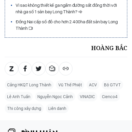
Vì sao không thiết kế ga ngầm đường sắt đồng thời với
nhà ga số 1 sân bay Long Thành?
Đồng Nai cấp sổ đỏ cho hơn 2.400ha đất sân bay Long
Thành
HOÀNG BẮC
Cảng HKQT Long Thành
Vũ Thế Phiệt
ACV
Bộ GTVT
Lê Anh Tuấn
Nguyễn Ngọc Cảnh
VINADIC
Cienco4
Thi công xây dựng
Liên danh