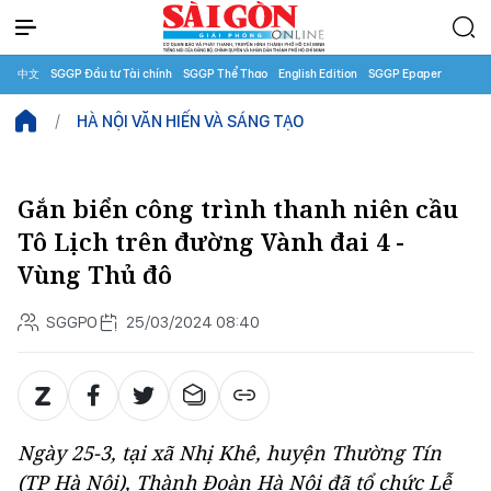
中文
SGGP Đầu tư Tài chính
SGGP Thể Thao
English Edition
SGGP Epaper
HÀ NỘI VĂN HIẾN VÀ SÁNG TẠO
Gắn biển công trình thanh niên cầu
Tô Lịch trên đường Vành đai 4 -
Vùng Thủ đô
SGGPO
25/03/2024 08:40
Ngày 25-3, tại xã Nhị Khê, huyện Thường Tín
(TP Hà Nội), Thành Đoàn Hà Nội đã tổ chức Lễ