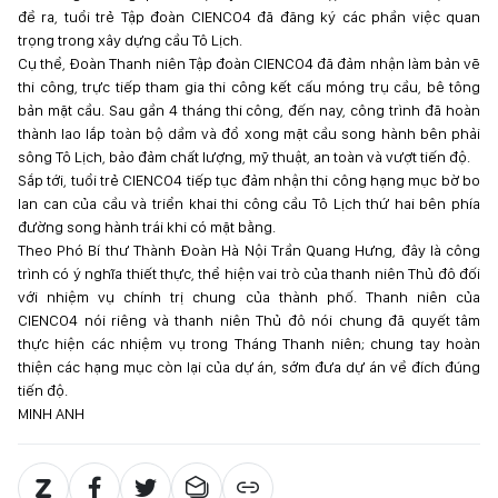
đề ra, tuổi trẻ Tập đoàn CIENCO4 đã đăng ký các phần việc quan
trọng trong xây dựng cầu Tô Lịch.
Cụ thể, Đoàn Thanh niên Tập đoàn CIENCO4 đã đảm nhận làm bản vẽ
thi công, trực tiếp tham gia thi công kết cấu móng trụ cầu, bê tông
bản mặt cầu. Sau gần 4 tháng thi công, đến nay, công trình đã hoàn
thành lao lắp toàn bộ dầm và đổ xong mặt cầu song hành bên phải
sông Tô Lịch, bảo đảm chất lượng, mỹ thuật, an toàn và vượt tiến độ.
Sắp tới, tuổi trẻ CIENCO4 tiếp tục đảm nhận thi công hạng mục bờ bo
lan can của cầu và triển khai thi công cầu Tô Lịch thứ hai bên phía
đường song hành trái khi có mặt bằng.
Theo Phó Bí thư Thành Đoàn Hà Nội Trần Quang Hưng, đây là công
trình có ý nghĩa thiết thực, thể hiện vai trò của thanh niên Thủ đô đối
với nhiệm vụ chính trị chung của thành phố. Thanh niên của
CIENCO4 nói riêng và thanh niên Thủ đô nói chung đã quyết tâm
thực hiện các nhiệm vụ trong Tháng Thanh niên; chung tay hoàn
thiện các hạng mục còn lại của dự án, sớm đưa dự án về đích đúng
tiến độ.
MINH ANH