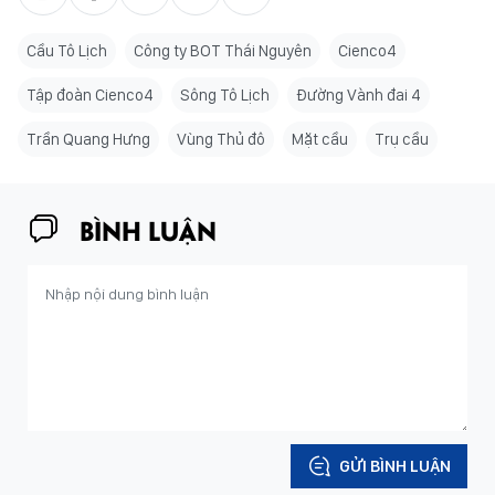
Cầu Tô Lịch
Công ty BOT Thái Nguyên
Cienco4
Tập đoàn Cienco4
Sông Tô Lịch
Đường Vành đai 4
Trần Quang Hưng
Vùng Thủ đô
Mặt cầu
Trụ cầu
BÌNH LUẬN
GỬI BÌNH LUẬN