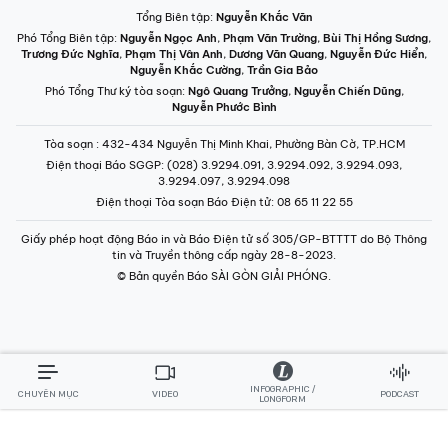
Tổng Biên tập:
Nguyễn Khắc Văn
Phó Tổng Biên tập:
Nguyễn Ngọc Anh
,
Phạm Văn Trường
,
Bùi Thị Hồng Sương
,
Trương Đức Nghĩa
,
Phạm Thị Vân Anh
,
Dương Văn Quang
,
Nguyễn Đức Hiển
,
Nguyễn Khắc Cường
,
Trần Gia Bảo
Phó Tổng Thư ký tòa soạn:
Ngô Quang Trưởng
,
Nguyễn Chiến Dũng
,
Nguyễn Phước Bình
Tòa soạn
: 432-434 Nguyễn Thị Minh Khai, Phường Bàn Cờ, TP.HCM
Điện thoại Báo SGGP
: (028) 3.9294.091, 3.9294.092, 3.9294.093,
3.9294.097, 3.9294.098
Điện thoại Tòa soạn Báo Điện tử
: 08 65 11 22 55
Giấy phép hoạt động Báo in và Báo Điện tử số 305/GP-BTTTT do Bộ Thông
tin và Truyền thông cấp ngày 28-8-2023.
© Bản quyền Báo SÀI GÒN GIẢI PHÓNG.
INFOGRAPHIC /
CHUYÊN MỤC
VIDEO
PODCAST
LONGFORM