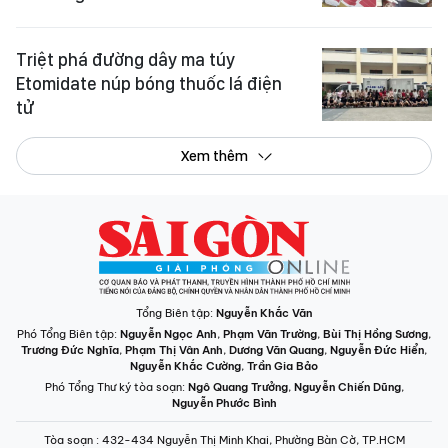
Etomidate núp bóng thuốc lá điện
tử
Xem thêm
Tổng Biên tập:
Nguyễn Khắc Văn
Phó Tổng Biên tập:
Nguyễn Ngọc Anh
,
Phạm Văn Trường
,
Bùi Thị Hồng Sương
,
Trương Đức Nghĩa
,
Phạm Thị Vân Anh
,
Dương Văn Quang
,
Nguyễn Đức Hiển
,
Nguyễn Khắc Cường
,
Trần Gia Bảo
Phó Tổng Thư ký tòa soạn:
Ngô Quang Trưởng
,
Nguyễn Chiến Dũng
,
Nguyễn Phước Bình
Tòa soạn
: 432-434 Nguyễn Thị Minh Khai, Phường Bàn Cờ, TP.HCM
Điện thoại Báo SGGP
: (028) 3.9294.091, 3.9294.092, 3.9294.093,
3.9294.097, 3.9294.098
Điện thoại Tòa soạn Báo Điện tử
: 08 65 11 22 55