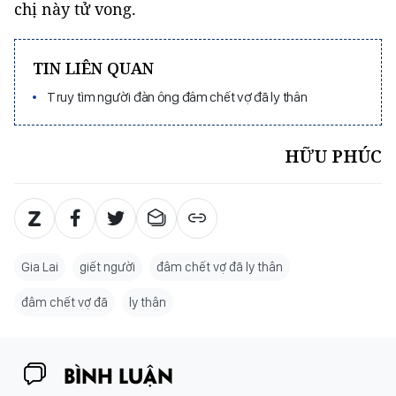
chị này tử vong.
TIN LIÊN QUAN
Truy tìm người đàn ông đâm chết vợ đã ly thân
HỮU PHÚC
Gia Lai
giết người
đâm chết vợ đã ly thân
đâm chết vợ đã
ly thân
BÌNH LUẬN