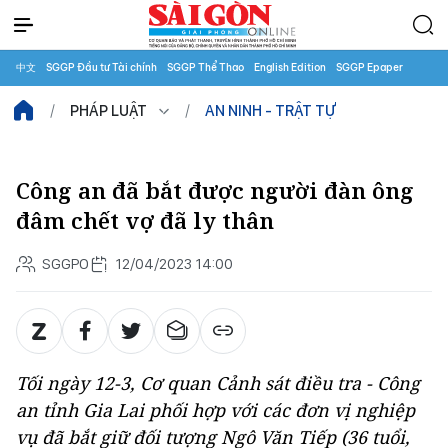
中文
SGGP Đầu tư Tài chính
SGGP Thể Thao
English Edition
SGGP Epaper
PHÁP LUẬT
AN NINH - TRẬT TỰ
Công an đã bắt được người đàn ông
đâm chết vợ đã ly thân
SGGPO
12/04/2023 14:00
Tối ngày 12-3, Cơ quan Cảnh sát điều tra - Công
an tỉnh Gia Lai phối hợp với các đơn vị nghiệp
vụ đã bắt giữ đối tượng Ngô Văn Tiếp (36 tuổi,