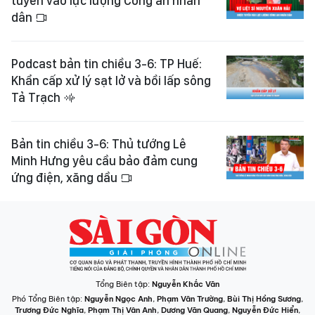
tuyển vào lực lượng Công an nhân
dân
Podcast bản tin chiều 3-6: TP Huế:
Khẩn cấp xử lý sạt lở và bồi lấp sông
Tả Trạch
Bản tin chiều 3-6: Thủ tướng Lê
Minh Hưng yêu cầu bảo đảm cung
ứng điện, xăng dầu
Tổng Biên tập:
Nguyễn Khắc Văn
Phó Tổng Biên tập:
Nguyễn Ngọc Anh
,
Phạm Văn Trường
,
Bùi Thị Hồng Sương
,
Trương Đức Nghĩa
,
Phạm Thị Vân Anh
,
Dương Văn Quang
,
Nguyễn Đức Hiển
,