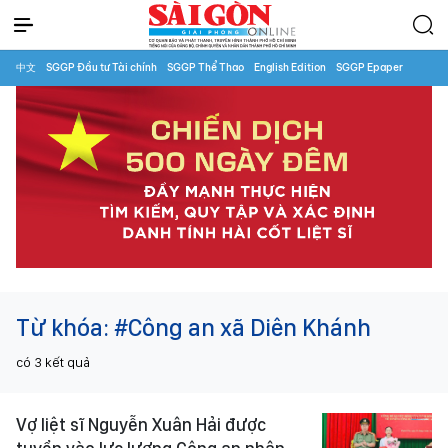
中文
SGGP Đầu tư Tài chính
SGGP Thể Thao
English Edition
SGGP Epaper
Từ khóa:
#Công an xã Diên Khánh
có
3
kết quả
Vợ liệt sĩ Nguyễn Xuân Hải được