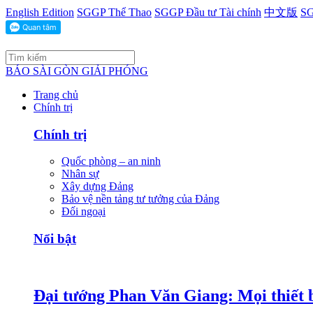
English Edition
SGGP Thể Thao
SGGP Đầu tư Tài chính
中文版
SG
BÁO SÀI GÒN GIẢI PHÓNG
Trang chủ
Chính trị
Chính trị
Quốc phòng – an ninh
Nhân sự
Xây dựng Đảng
Bảo vệ nền tảng tư tưởng của Đảng
Đối ngoại
Nổi bật
Đại tướng Phan Văn Giang: Mọi thiết b