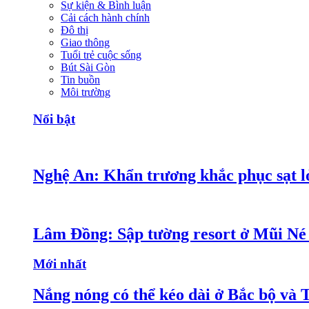
Sự kiện & Bình luận
Cải cách hành chính
Đô thị
Giao thông
Tuổi trẻ cuộc sống
Bút Sài Gòn
Tin buồn
Môi trường
Nổi bật
Nghệ An: Khẩn trương khắc phục sạt lở
Lâm Đồng: Sập tường resort ở Mũi Né 
Mới nhất
Nắng nóng có thể kéo dài ở Bắc bộ và 