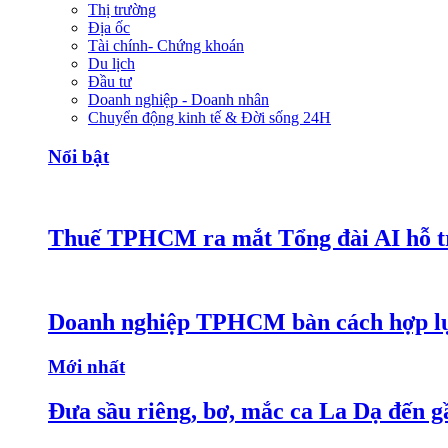
Thị trường
Địa ốc
Tài chính- Chứng khoán
Du lịch
Đầu tư
Doanh nghiệp - Doanh nhân
Chuyển động kinh tế & Đời sống 24H
Nổi bật
Thuế TPHCM ra mắt Tổng đài AI hỗ tr
Doanh nghiệp TPHCM bàn cách hợp lực
Mới nhất
Đưa sầu riêng, bơ, mắc ca La Dạ đến g