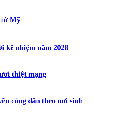
u từ Mỹ
ời kế nhiệm năm 2028
gười thiệt mạng
ền công dân theo nơi sinh