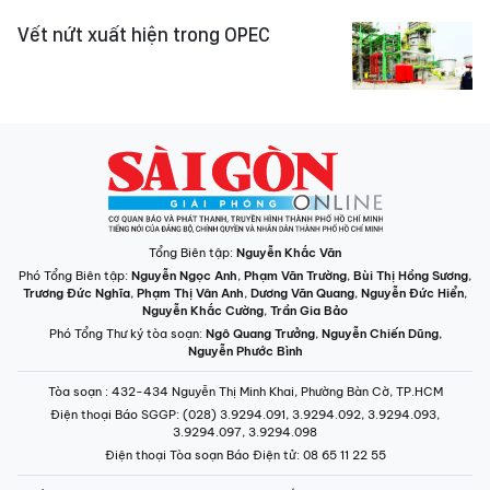
Vết nứt xuất hiện trong OPEC
Tổng Biên tập:
Nguyễn Khắc Văn
Phó Tổng Biên tập:
Nguyễn Ngọc Anh
,
Phạm Văn Trường
,
Bùi Thị Hồng Sương
,
Trương Đức Nghĩa
,
Phạm Thị Vân Anh
,
Dương Văn Quang
,
Nguyễn Đức Hiển
,
Nguyễn Khắc Cường
,
Trần Gia Bảo
Phó Tổng Thư ký tòa soạn:
Ngô Quang Trưởng
,
Nguyễn Chiến Dũng
,
Nguyễn Phước Bình
Tòa soạn
: 432-434 Nguyễn Thị Minh Khai, Phường Bàn Cờ, TP.HCM
Điện thoại Báo SGGP
: (028) 3.9294.091, 3.9294.092, 3.9294.093,
3.9294.097, 3.9294.098
Điện thoại Tòa soạn Báo Điện tử
: 08 65 11 22 55