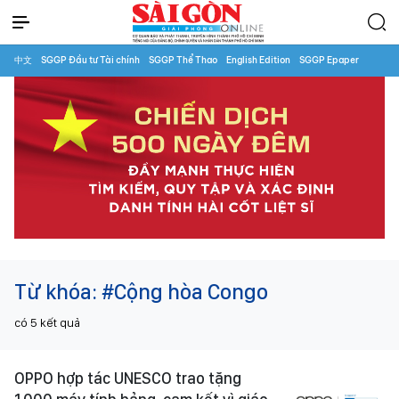
中文
SGGP Đầu tư Tài chính
SGGP Thể Thao
English Edition
SGGP Epaper
Từ khóa:
#Cộng hòa Congo
có
5
kết quả
OPPO hợp tác UNESCO trao tặng