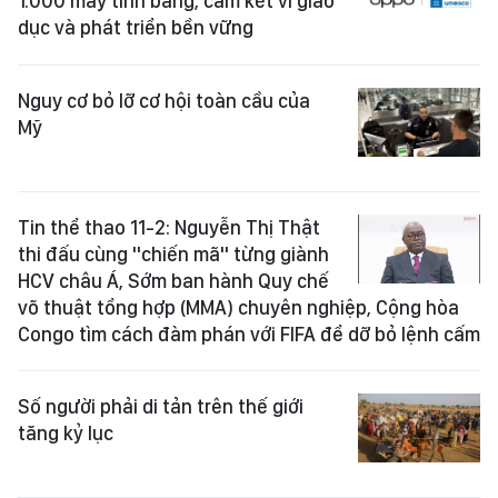
1.000 máy tính bảng, cam kết vì giáo
dục và phát triển bền vững
Nguy cơ bỏ lỡ cơ hội toàn cầu của
Mỹ
Tin thể thao 11-2: Nguyễn Thị Thật
thi đấu cùng "chiến mã" từng giành
HCV châu Á, Sớm ban hành Quy chế
võ thuật tổng hợp (MMA) chuyên nghiệp, Cộng hòa
Congo tìm cách đàm phán với FIFA để dỡ bỏ lệnh cấm
Số người phải di tản trên thế giới
tăng kỷ lục