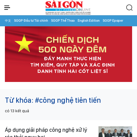
中文
SGGP Đầu tư Tài chính
SGGP Thể Thao
English Edition
SGGP Epaper
Từ khóa:
#công nghệ tiên tiến
có
13
kết quả
Áp dụng giải pháp công nghệ xử lý