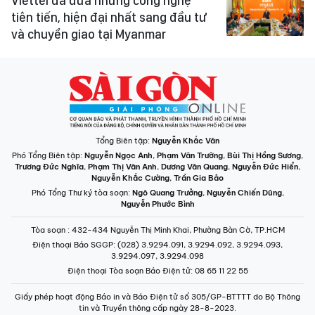
Viettel đã đưa những công nghệ
tiên tiến, hiện đại nhất sang đầu tư
và chuyển giao tại Myanmar
Tổng Biên tập:
Nguyễn Khắc Văn
Phó Tổng Biên tập:
Nguyễn Ngọc Anh
,
Phạm Văn Trường
,
Bùi Thị Hồng Sương
,
Trương Đức Nghĩa
,
Phạm Thị Vân Anh
,
Dương Văn Quang
,
Nguyễn Đức Hiển
,
Nguyễn Khắc Cường
,
Trần Gia Bảo
Phó Tổng Thư ký tòa soạn:
Ngô Quang Trưởng
,
Nguyễn Chiến Dũng
,
Nguyễn Phước Bình
Tòa soạn
: 432-434 Nguyễn Thị Minh Khai, Phường Bàn Cờ, TP.HCM
Điện thoại Báo SGGP
: (028) 3.9294.091, 3.9294.092, 3.9294.093,
3.9294.097, 3.9294.098
Điện thoại Tòa soạn Báo Điện tử
: 08 65 11 22 55
Giấy phép hoạt động Báo in và Báo Điện tử số 305/GP-BTTTT do Bộ Thông
tin và Truyền thông cấp ngày 28-8-2023.