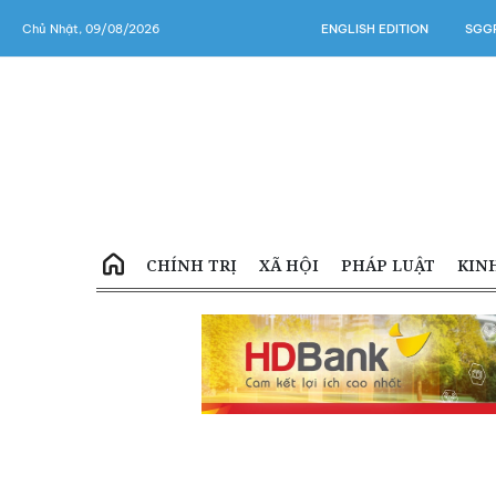
Chủ Nhật, 09/08/2026
ENGLISH EDITION
SGGP
CHÍNH TRỊ
XÃ HỘI
PHÁP LUẬT
KIN