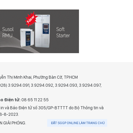
yễn Thị Minh Khai, Phường Bàn Cờ, TP.HCM
(028) 3.9294.091, 3.9294.092, 3.9294.093, 3.9294.097,
o Điện tử:
08 65 11 22 55
 in và Báo Điện tử số 305/GP-BTTTT do Bộ Thông tin và
28-8-2023.
N GIẢI PHÓNG.
ĐẶT SGGP ONLINE LÀM TRANG CHỦ