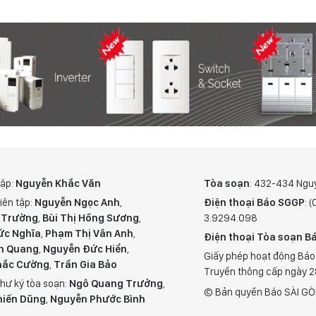
tập:
Nguyễn Khắc Văn
Tòa soạn
: 432-434 Ngu
iên tập:
Nguyễn Ngọc Anh
,
Điện thoại Báo SGGP
: 
 Trường
,
Bùi Thị Hồng Sương
,
3.9294.098
ức Nghĩa
,
Phạm Thị Vân Anh
,
Điện thoại Tòa soạn Bá
n Quang
,
Nguyễn Đức Hiển
,
Giấy phép hoạt động Báo
hắc Cường
,
Trần Gia Bảo
Truyền thông cấp ngày 
hư ký tòa soạn:
Ngô Quang Trưởng
,
© Bản quyền Báo SÀI GÒ
hiến Dũng
,
Nguyễn Phước Bình