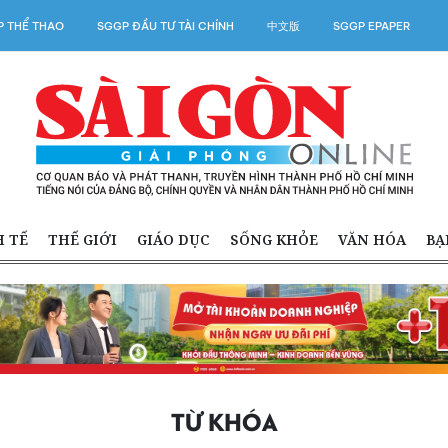
 THỂ THAO
SGGP ĐẦU TƯ TÀI CHÍNH
中文版
SGGP EPAPER
H TẾ
THẾ GIỚI
GIÁO DỤC
SỐNG KHỎE
VĂN HÓA
BẠ
TỪ KHÓA