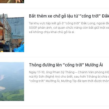
Bắt thêm xe chở gỗ lậu từ “cổng trời” Đắ
Tại khu vực tập kết gỗ ở “cổng trời” Đắk Long, ngoài đ
SGGP phản ánh, cơ quan chức năng còn bắt giữ một xe
xế không chịu khai chủ gỗ là ai.
Thông đường lên “cổng trời” Mường Ải
Ngày 17-10, ông Phan Sỹ Thắng – Chánh Văn phòng 
núi Kỳ Sơn (Nghệ An) cho biết, sau hơn 1 tháng bị chia 
“cổng trời” Mường Ải, Mường Típ đã tạm thời được thô