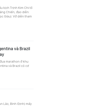
ấu kịch Trịnh Kim Chi tổ
áng Chiến, đạo diễn:
ọc Giàu). Vở diễn tham
gentina và Brazil
uay
c đua marathon ở khu
tina và Brazil có cơ
An Lão, Bình Định) mấy