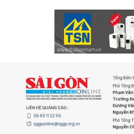
Tổng Biên 
Phó Tổng B
Phạm Văn
Trương Đ
Dương Vă
LIÊN HỆ QUẢNG CÁO :
Nguyễn K
08 65 11 22 55
Phó Tổng T
sggponline@sggp.org.vn
Nguyễn C