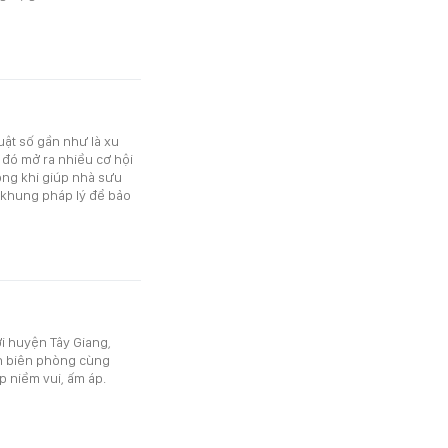
uật số gần như là xu
 đó mở ra nhiều cơ hội
ong khi giúp nhà sưu
 khung pháp lý để bảo
ới huyện Tây Giang,
n biên phòng cùng
 niềm vui, ấm áp.