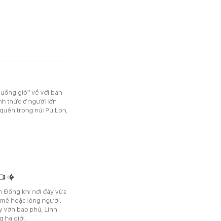
luồng gió” về với bản
h thức ở người lớn
uên trong núi Pù Lon,
m Đồng khi nơi đây vừa
 mê hoặc lòng người.
 vờn bao phủ, Linh
 hạ giới.