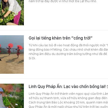
năm trở lại đây được ví như một Đà Lạt thu nhỏ.
Gọi lại tiếng khèn trên “cổng trời”
Từ khi câu lạc bộ đi vào hoạt động đã thổi ngược một “
làng đồng bào H’Mông. Các cháu nhỏ chơi khèn đã đán
những âm điệu du dương trầm bổng tưởng như đã để q
Sí Dì.
Linh Quy Pháp Ấn: Lạc vào chốn bồng lai!
Linh Quy Pháp Ấn trở thành viên ngọc quý của tỉnh Lâ
sở hữu sự thanh tịnh, vừa sở hữu không gian đẹp đến
Cách trung tâm Bảo Lộc khoảng 20 km, quanh năm mây
Quy Pháp Ấn là một ngôi chùa như từ trên trời lạc xuống