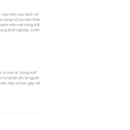
 máy tính hay sách vở
àm cùng nỗ lực bản thân
hanh niên nơi cổng trời
đang khởi nghiệp, vươn
ví von là “cổng trời”
ân cư phần lớn là người
iệc dạy và học gặp rất