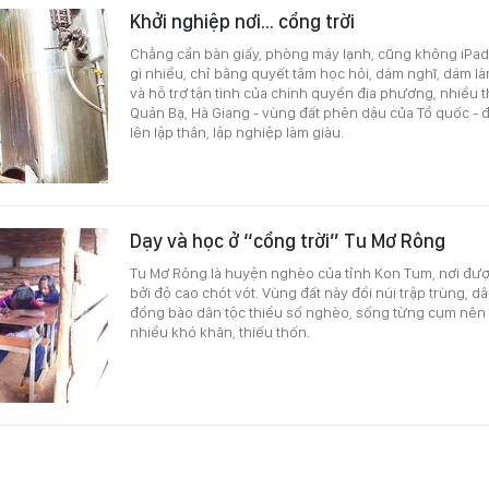
Khởi nghiệp nơi... cổng trời
Chẳng cần bàn giấy, phòng máy lạnh, cũng không iPad,
gì nhiều, chỉ bằng quyết tâm học hỏi, dám nghĩ, dám l
và hỗ trợ tận tình của chính quyền địa phương, nhiều t
Quản Bạ, Hà Giang - vùng đất phên dậu của Tổ quốc - 
lên lập thân, lập nghiệp làm giàu.
Dạy và học ở “cổng trời” Tu Mơ Rông
Tu Mơ Rông là huyện nghèo của tỉnh Kon Tum, nơi được 
bởi độ cao chót vót. Vùng đất này đồi núi trập trùng, d
đồng bào dân tộc thiểu số nghèo, sống từng cụm nên v
nhiều khó khăn, thiếu thốn.