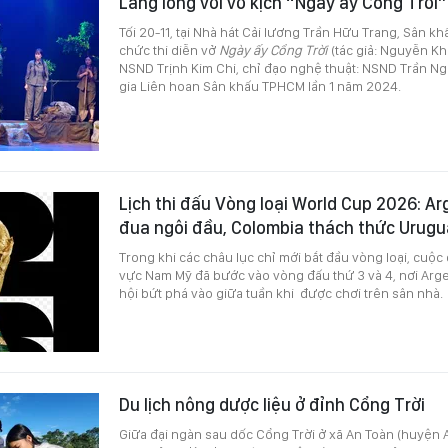
Lắng lòng với vở kịch “Ngày ấy Cổng Trời”
Tối 20-11, tại Nhà hát Cải lương Trần Hữu Trang, Sân kh
chức thi diễn vở
Ngày ấy Cổng Trời
(tác giả: Nguyễn Kh
NSND Trịnh Kim Chi, chỉ đạo nghệ thuật: NSND Trần Ng
gia Liên hoan Sân khấu TPHCM lần 1 năm 2024.
Lịch thi đấu Vòng loại World Cup 2026: Ar
đua ngôi đầu, Colombia thách thức Urug
Trong khi các châu lục chỉ mới bắt đầu vòng loại, cuộ
vực Nam Mỹ đã bước vào vòng đấu thứ 3 và 4, nơi Argen
hội bứt phá vào giữa tuần khi được chơi trên sân nhà.
Du lịch nông dược liệu ở đỉnh Cổng Trời
Giữa đại ngàn sau dốc Cổng Trời ở xã An Toàn (huyện 