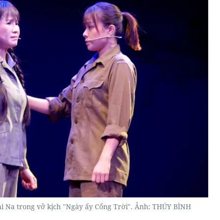
hi Na trong vở kịch "Ngày ấy Cổng Trời". Ảnh: THÚY BÌNH