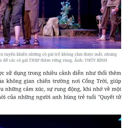
iền tuyến khiến những cô gái trẻ không cầm được mắt, nhưng
lớn để các cô gái TNXP thêm vững vàng. Ảnh: THÚY BÌNH
c sử dụng trong nhiều cảnh diễn như thổi thêm
ủa không gian chiến trường nơi Cổng Trời, giúp
ều những cảm xúc, sự rung động, khi nhớ về một
thời của những người anh hùng trẻ tuổi "Quyết tử