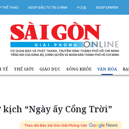
 THỂ THAO
SGGP ĐẦU TƯ TÀI CHÍNH
中文版
SGGP EPAPER
H TẾ
THẾ GIỚI
GIÁO DỤC
SỐNG KHỎE
VĂN HÓA
BẠ
 kịch “Ngày ấy Cổng Trời”
Theo dõi Báo Sài Gòn Giải Phóng trên