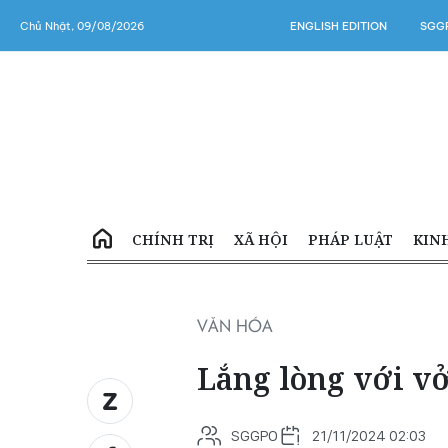
Chủ Nhật, 09/08/2026
ENGLISH EDITION
SGGP
CHÍNH TRỊ
XÃ HỘI
PHÁP LUẬT
KIN
VĂN HÓA
Lắng lòng với vở
SGGPO
21/11/2024 02:03