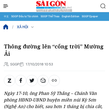
中文
SGGP Đầu tư Tài chính
SGGP Thể Thao
English Edition
SGGP Epaper
XÃ HỘI
Thông đường lên “cổng trời” Mường
Ải
SGGP
17/10/2018 10:53
Ngày 17-10, ông Phan Sỹ Thắng – Chánh Văn
phòng HĐND-UBND huyện miền núi Kỳ Sơn
(Nghệ An) cho biết, sau hơn 1 tháng bị chia cắt,