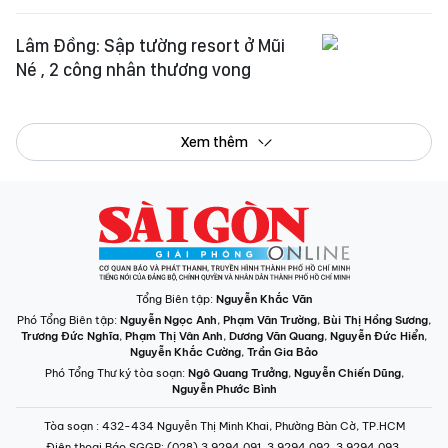
Lâm Đồng: Sập tường resort ở Mũi
Né , 2 công nhân thương vong
Xem thêm
Tổng Biên tập:
Nguyễn Khắc Văn
Phó Tổng Biên tập:
Nguyễn Ngọc Anh
,
Phạm Văn Trường
,
Bùi Thị Hồng Sương
,
Trương Đức Nghĩa
,
Phạm Thị Vân Anh
,
Dương Văn Quang
,
Nguyễn Đức Hiển
,
Nguyễn Khắc Cường
,
Trần Gia Bảo
Phó Tổng Thư ký tòa soạn:
Ngô Quang Trưởng
,
Nguyễn Chiến Dũng
,
Nguyễn Phước Bình
Tòa soạn
: 432-434 Nguyễn Thị Minh Khai, Phường Bàn Cờ, TP.HCM
Điện thoại Báo SGGP
: (028) 3.9294.091, 3.9294.092, 3.9294.093,