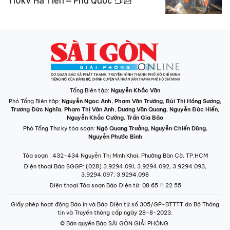
110kV Hà Tiên – Phú Quốc
Tổng Biên tập:
Nguyễn Khắc Văn
Phó Tổng Biên tập:
Nguyễn Ngọc Anh
,
Phạm Văn Trường
,
Bùi Thị Hồng Sương
,
Trương Đức Nghĩa
,
Phạm Thị Vân Anh
,
Dương Văn Quang
,
Nguyễn Đức Hiển
,
Nguyễn Khắc Cường
,
Trần Gia Bảo
Phó Tổng Thư ký tòa soạn:
Ngô Quang Trưởng
,
Nguyễn Chiến Dũng
,
Nguyễn Phước Bình
Tòa soạn
: 432-434 Nguyễn Thị Minh Khai, Phường Bàn Cờ, TP.HCM
Điện thoại Báo SGGP
: (028) 3.9294.091, 3.9294.092, 3.9294.093,
3.9294.097, 3.9294.098
Điện thoại Tòa soạn Báo Điện tử
: 08 65 11 22 55
Giấy phép hoạt động Báo in và Báo Điện tử số 305/GP-BTTTT do Bộ Thông
tin và Truyền thông cấp ngày 28-8-2023.
© Bản quyền Báo SÀI GÒN GIẢI PHÓNG.