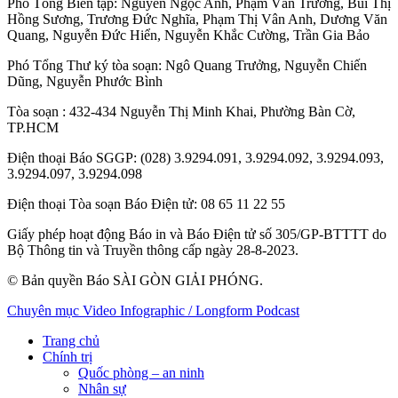
Phó Tổng Biên tập:
Nguyễn Ngọc Anh
,
Phạm Văn Trường
,
Bùi Thị
Hồng Sương
,
Trương Đức Nghĩa
,
Phạm Thị Vân Anh
,
Dương Văn
Quang
,
Nguyễn Đức Hiển
,
Nguyễn Khắc Cường
,
Trần Gia Bảo
Phó Tổng Thư ký tòa soạn:
Ngô Quang Trưởng
,
Nguyễn Chiến
Dũng
,
Nguyễn Phước Bình
Tòa soạn
: 432-434 Nguyễn Thị Minh Khai, Phường Bàn Cờ,
TP.HCM
Điện thoại Báo SGGP
: (028) 3.9294.091, 3.9294.092, 3.9294.093,
3.9294.097, 3.9294.098
Điện thoại Tòa soạn Báo Điện tử
: 08 65 11 22 55
Giấy phép hoạt động Báo in và Báo Điện tử số 305/GP-BTTTT do
Bộ Thông tin và Truyền thông cấp ngày 28-8-2023.
© Bản quyền Báo SÀI GÒN GIẢI PHÓNG.
Chuyên mục
Video
Infographic / Longform
Podcast
Trang chủ
Chính trị
Quốc phòng – an ninh
Nhân sự