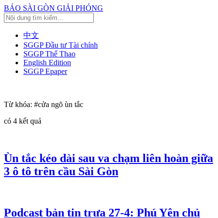
BÁO SÀI GÒN GIẢI PHÓNG
中文
SGGP Đầu tư Tài chính
SGGP Thể Thao
English Edition
SGGP Epaper
Từ khóa:
#cửa ngõ ùn tắc
có
4
kết quả
Ùn tắc kéo dài sau va chạm liên hoàn giữa
3 ô tô trên cầu Sài Gòn
Podcast bản tin trưa 27-4: Phú Yên chủ