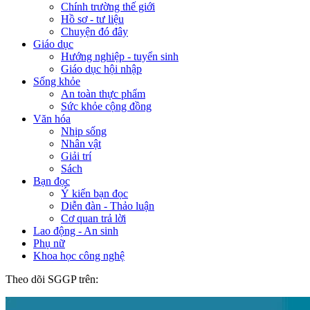
Chính trường thế giới
Hồ sơ - tư liệu
Chuyện đó đây
Giáo dục
Hướng nghiệp - tuyển sinh
Giáo dục hội nhập
Sống khỏe
An toàn thực phẩm
Sức khỏe cộng đồng
Văn hóa
Nhịp sống
Nhân vật
Giải trí
Sách
Bạn đọc
Ý kiến bạn đọc
Diễn đàn - Thảo luận
Cơ quan trả lời
Lao động - An sinh
Phụ nữ
Khoa học công nghệ
Theo dõi SGGP trên: