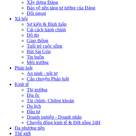
Xây dựng Đảng
Bảo vệ nền tảng tư tưởng của Đảng
Đối ngoại
Xã hội
Sự kiện & Bình luận
Cải cách hành chính
Đô thị
Giao thông
Tuổi trẻ cuộc sống
Bút Sài Gòn
Tin buồn
Môi trường
Pháp luật
An ninh - trật tự
Câu chuyện Pháp luật
Kinh tế
Thị trường
Địa ốc
Tài chính- Chứng khoán
Du lịch
Đầu tư
Doanh nghiệp - Doanh nhân
Chuyển động kinh tế & Đời sống 24H
Đa phương tiện
Thế giới