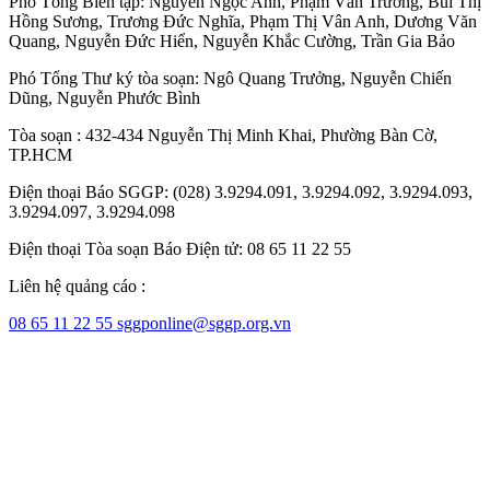
Phó Tổng Biên tập:
Nguyễn Ngọc Anh
,
Phạm Văn Trường
,
Bùi Thị
Hồng Sương
,
Trương Đức Nghĩa
,
Phạm Thị Vân Anh
,
Dương Văn
Quang
,
Nguyễn Đức Hiển
,
Nguyễn Khắc Cường
,
Trần Gia Bảo
Phó Tổng Thư ký tòa soạn:
Ngô Quang Trưởng
,
Nguyễn Chiến
Dũng
,
Nguyễn Phước Bình
Tòa soạn : 432-434 Nguyễn Thị Minh Khai, Phường Bàn Cờ,
TP.HCM
Điện thoại Báo SGGP: (028) 3.9294.091, 3.9294.092, 3.9294.093,
3.9294.097, 3.9294.098
Điện thoại Tòa soạn Báo Điện tử: 08 65 11 22 55
Liên hệ quảng cáo :
08 65 11 22 55
sggponline@sggp.org.vn