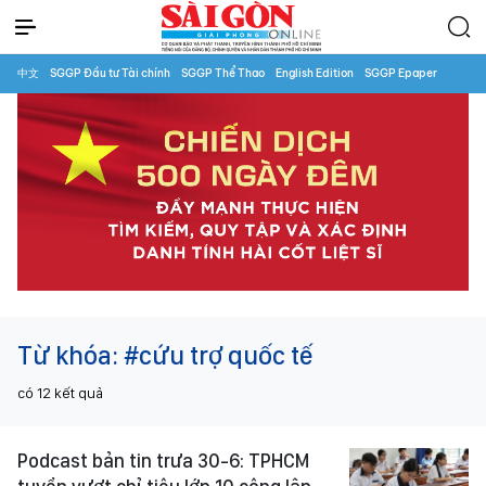
中文
SGGP Đầu tư Tài chính
SGGP Thể Thao
English Edition
SGGP Epaper
Từ khóa:
#cứu trợ quốc tế
có
12
kết quả
Podcast bản tin trưa 30-6: TPHCM