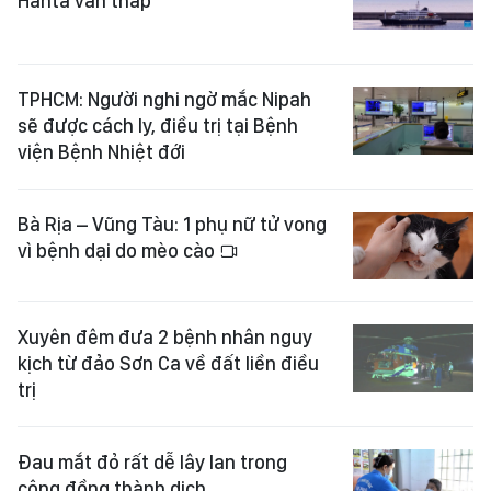
Hanta vẫn thấp
TPHCM: Người nghi ngờ mắc Nipah
sẽ được cách ly, điều trị tại Bệnh
viện Bệnh Nhiệt đới
Bà Rịa – Vũng Tàu: 1 phụ nữ tử vong
vì bệnh dại do mèo cào
Xuyên đêm đưa 2 bệnh nhân nguy
kịch từ đảo Sơn Ca về đất liền điều
trị
Đau mắt đỏ rất dễ lây lan trong
cộng đồng thành dịch