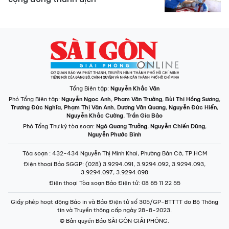
Tổng Biên tập:
Nguyễn Khắc Văn
Phó Tổng Biên tập:
Nguyễn Ngọc Anh
,
Phạm Văn Trường
,
Bùi Thị Hồng Sương
,
Trương Đức Nghĩa
,
Phạm Thị Vân Anh
,
Dương Văn Quang
,
Nguyễn Đức Hiển
,
Nguyễn Khắc Cường
,
Trần Gia Bảo
Phó Tổng Thư ký tòa soạn:
Ngô Quang Trưởng
,
Nguyễn Chiến Dũng
,
Nguyễn Phước Bình
Tòa soạn
: 432-434 Nguyễn Thị Minh Khai, Phường Bàn Cờ, TP.HCM
Điện thoại Báo SGGP
: (028) 3.9294.091, 3.9294.092, 3.9294.093,
3.9294.097, 3.9294.098
Điện thoại Tòa soạn Báo Điện tử
: 08 65 11 22 55
Giấy phép hoạt động Báo in và Báo Điện tử số 305/GP-BTTTT do Bộ Thông
tin và Truyền thông cấp ngày 28-8-2023.
© Bản quyền Báo SÀI GÒN GIẢI PHÓNG.