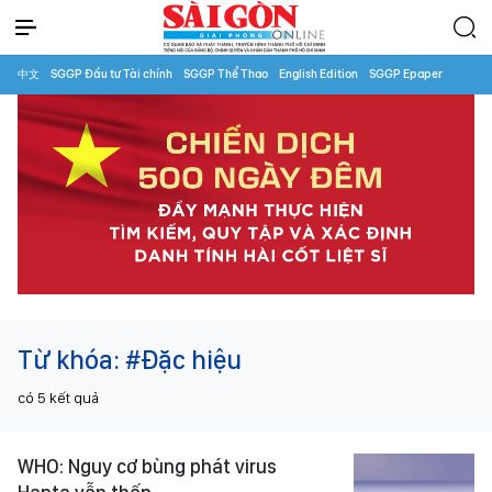
中文
SGGP Đầu tư Tài chính
SGGP Thể Thao
English Edition
SGGP Epaper
Từ khóa:
#Đặc hiệu
có
5
kết quả
WHO: Nguy cơ bùng phát virus