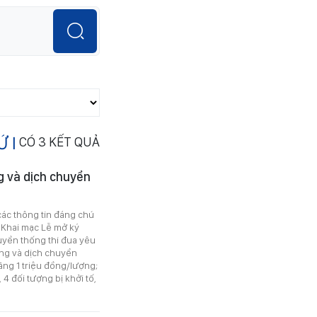
 I
CÓ
3
KẾT QUẢ
g và dịch chuyển
các thông tin đáng chú
 Khai mạc Lễ mở ký
uyền thống thi đua yêu
ng và dịch chuyển
ăng 1 triệu đồng/lượng;
4 đối tượng bị khởi tố,