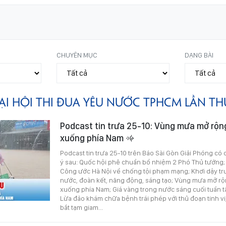
CHUYÊN MỤC
DẠNG BÀI
ẠI HỘI THI ĐUA YÊU NƯỚC TPHCM LẦN THỨ
Podcast tin trưa 25-10: Vùng mưa mở rộn
xuống phía Nam
Podcast tin trưa 25-10 trên Báo Sài Gòn Giải Phóng có 
ý sau: Quốc hội phê chuẩn bổ nhiệm 2 Phó Thủ tướng;
Công ước Hà Nội về chống tội phạm mạng; Khơi dậy tr
nước, đoàn kết, năng động, sáng tạo; Vùng mưa mở rộ
xuống phía Nam; Giá vàng trong nước sáng cuối tuần t
Lừa đảo khám chữa bệnh trái phép với thủ đoạn tinh vi, 
bắt tạm giam...