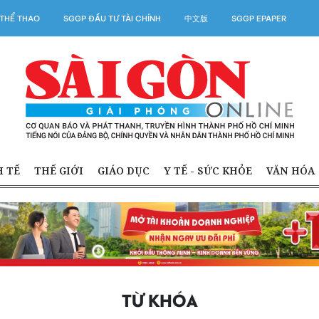
THỂ THAO
SGGP ĐẦU TƯ TÀI CHÍNH
中文版
SGGP EPAPER
H TẾ
THẾ GIỚI
GIÁO DỤC
Y TẾ - SỨC KHỎE
VĂN HÓA
TỪ KHÓA