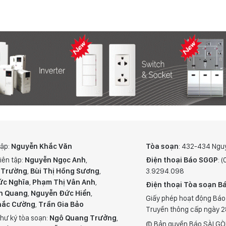
tập:
Nguyễn Khắc Văn
Tòa soạn
: 432-434 Ngu
iên tập:
Nguyễn Ngọc Anh
,
Điện thoại Báo SGGP
: 
 Trường
,
Bùi Thị Hồng Sương
,
3.9294.098
ức Nghĩa
,
Phạm Thị Vân Anh
,
Điện thoại Tòa soạn Bá
n Quang
,
Nguyễn Đức Hiển
,
Giấy phép hoạt động Báo
hắc Cường
,
Trần Gia Bảo
Truyền thông cấp ngày 
hư ký tòa soạn:
Ngô Quang Trưởng
,
© Bản quyền Báo SÀI GÒ