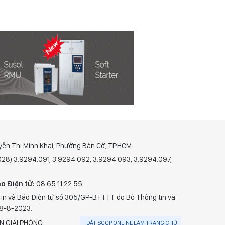
yễn Thị Minh Khai, Phường Bàn Cờ, TP.HCM
(028) 3.9294.091, 3.9294.092, 3.9294.093, 3.9294.097,
o Điện tử:
08 65 11 22 55
 in và Báo Điện tử số 305/GP-BTTTT do Bộ Thông tin và
28-8-2023.
N GIẢI PHÓNG.
ĐẶT SGGP ONLINE LÀM TRANG CHỦ