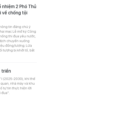
ổ nhiệm 2 Phó Thủ
 về chống tội
thông tin đáng chú ý
Khai mạc Lễ mở ký Công
hống thi đua yêu nước,
 dịch chuyển xuống
riệu đồng/lượng; Lừa
i tượng bị khởi tố, bắt
 triển
 I (2025-2030), khí thế
ơ quan, nhà máy và khu
 tự tin thực hiện lời
i đua”.