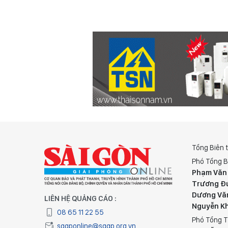
Tổng Biên 
Phó Tổng B
Phạm Văn
Trương Đ
Dương Vă
LIÊN HỆ QUẢNG CÁO :
Nguyễn K
08 65 11 22 55
Phó Tổng T
sggponline@sggp.org.vn