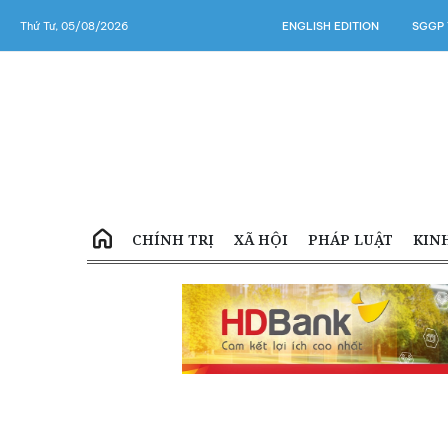
Thứ Tư, 05/08/2026
ENGLISH EDITION
SGGP 
CHÍNH TRỊ
XÃ HỘI
PHÁP LUẬT
KIN