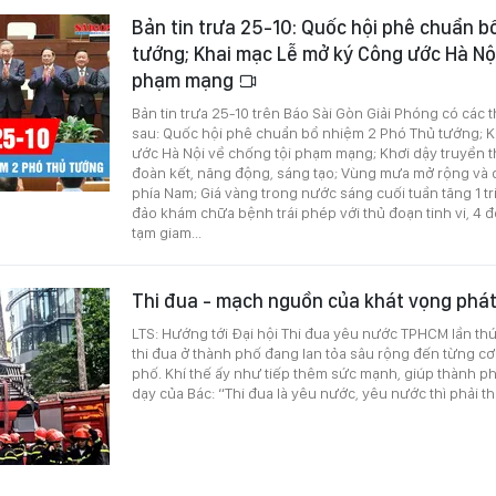
Bản tin trưa 25-10: Quốc hội phê chuẩn b
tướng; Khai mạc Lễ mở ký Công ước Hà Nội
phạm mạng
Bản tin trưa 25-10 trên Báo Sài Gòn Giải Phóng có các 
sau: Quốc hội phê chuẩn bổ nhiệm 2 Phó Thủ tướng; 
ước Hà Nội về chống tội phạm mạng; Khơi dậy truyền t
đoàn kết, năng động, sáng tạo; Vùng mưa mở rộng và
phía Nam; Giá vàng trong nước sáng cuối tuần tăng 1 t
đảo khám chữa bệnh trái phép với thủ đoạn tinh vi, 4 đố
tạm giam...
Thi đua - mạch nguồn của khát vọng phát
LTS: Hướng tới Đại hội Thi đua yêu nước TPHCM lần thứ
thi đua ở thành phố đang lan tỏa sâu rộng đến từng c
phố. Khí thế ấy như tiếp thêm sức mạnh, giúp thành phố
dạy của Bác: “Thi đua là yêu nước, yêu nước thì phải th