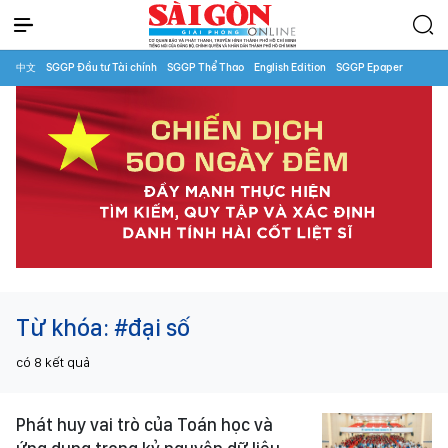
中文
SGGP Đầu tư Tài chính
SGGP Thể Thao
English Edition
SGGP Epaper
Từ khóa:
#đại số
có
8
kết quả
Phát huy vai trò của Toán học và