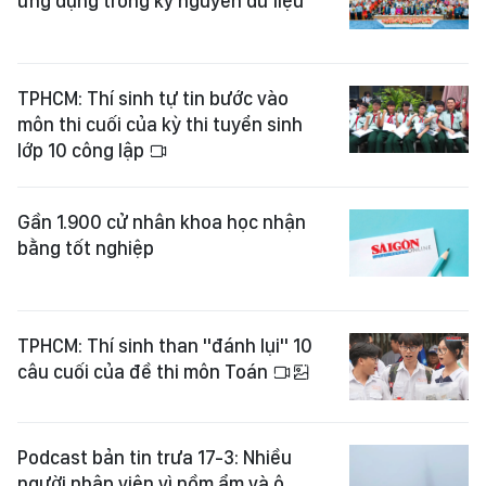
ứng dụng trong kỷ nguyên dữ liệu
TPHCM: Thí sinh tự tin bước vào
môn thi cuối của kỳ thi tuyển sinh
lớp 10 công lập
Gần 1.900 cử nhân khoa học nhận
bằng tốt nghiệp
TPHCM: Thí sinh than "đánh lụi" 10
câu cuối của đề thi môn Toán
Podcast bản tin trưa 17-3: Nhiều
người nhập viện vì nồm ẩm và ô