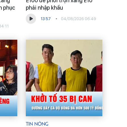
tăng
E100 để phối trộn xăng E10
an phục
phải nhập khẩu
13:57
04/08/2026 06:49
14:11
Tin Nóng