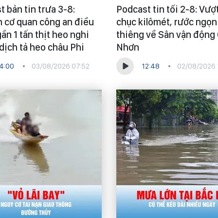
 bản tin trưa 3-8:
Podcast tin tối 2-8: Vượ
 cơ quan công an điều
chục kilômét, rước ngọn
gần 1 tấn thịt heo nghi
thiêng về Sân vận động
dịch tả heo châu Phi
Nhơn
4:00
03/08/2026 07:52
12:48
02/08/2026 