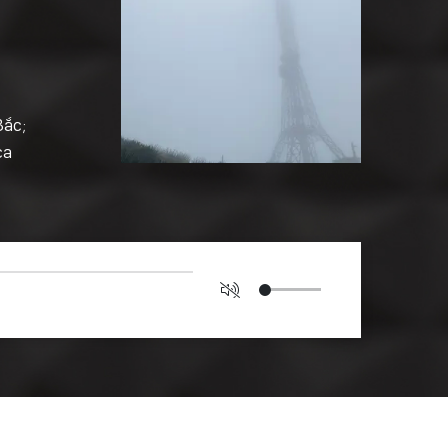
Bắc;
ca