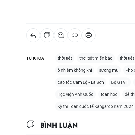
TỪ KHÓA
thời tiết
thời tiết miền bắc
thời ti
ô nhiễm không khí
sương mù
Phó 
cao tốc Cam Lộ - La Sơn
Bộ GTVT
Học viện Anh Quốc
toán học
đề th
Kỳ thi Toán quốc tế Kangaroo năm 2024
BÌNH LUẬN