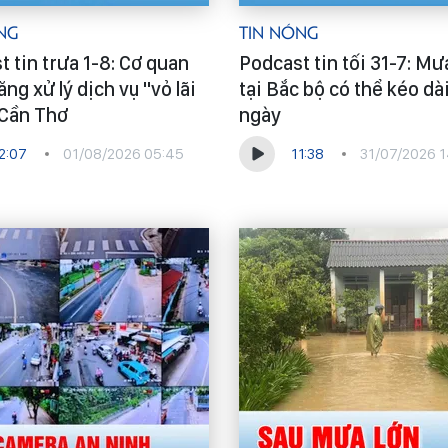
ng
Tin Nóng
 tin trưa 1-8: Cơ quan
Podcast tin tối 31-7: Mư
ng xử lý dịch vụ "vỏ lãi
tại Bắc bộ có thể kéo dà
 Cần Thơ
ngày
2:07
01/08/2026 05:45
11:38
31/07/2026 1