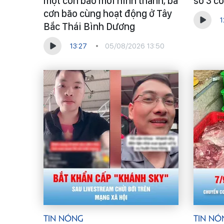
một cơn bão mới hình thành, ba
số 3 c
cơn bão cùng hoạt động ở Tây
1
Bắc Thái Bình Dương
13:27
05/08/2026 13:50
Tin Nóng
Tin Nó