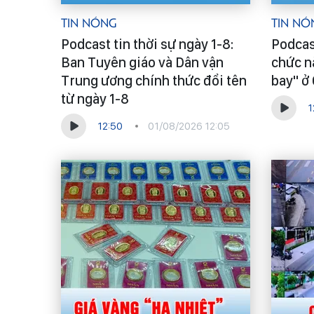
Tin Nóng
Tin Nó
Podcast tin thời sự ngày 1-8:
Podcast
Ban Tuyên giáo và Dân vận
chức nă
Trung ương chính thức đổi tên
bay" ở
từ ngày 1-8
1
12:50
01/08/2026 12:05