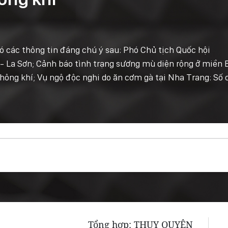
có các thông tin đáng chú ý sau: Phó Chủ tịch Quốc hội
- La Sơn; Cảnh báo tình trạng sương mù diện rộng ở miền 
ông khí; Vụ ngộ độc nghi do ăn cơm gà tại Nha Trang: Số 
Tổng hợp: THỤY QUYÊN