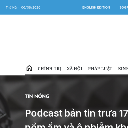
Thứ Năm, 06/08/2026
ENGLISH EDITION
SGGP
CHÍNH TRỊ
XÃ HỘI
PHÁP LUẬT
KIN
Tin Nóng
Podcast bản tin trưa 1
nồm ẩm và ô nhiễm kh