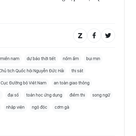
ết miền nam
dự báo thời tiết
nồm ẩm
bụi mịn
Chủ tịch Quốc hội Nguyễn Đức Hải
thị sát
Cục Đường bộ Việt Nam
an toàn giao thông
i
đại số
toán học ứng dụng
điểm thi
song ngữ
nhập viện
ngộ độc
cơm gà