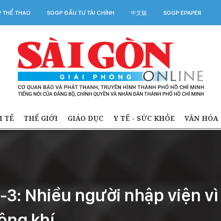
 THỂ THAO
SGGP ĐẦU TƯ TÀI CHÍNH
中文版
SGGP EPAPER
H TẾ
THẾ GIỚI
GIÁO DỤC
Y TẾ - SỨC KHỎE
VĂN HÓA
7-3: Nhiều người nhập viện vì
ông khí