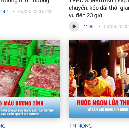
ó đường đi dị thường
TPHCM: Metro số 1 sắp 
chuyến, kéo dài thời gi
2:42
05/08/2026 07:32
vụ đến 23 giờ
11:06
04/08/2026 
ng
Tin Nóng