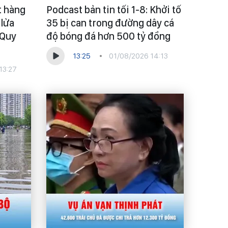
t hàng
Podcast bản tin tối 1-8: Khởi tố
 lửa
35 bị can trong đường dây cá
 Quy
độ bóng đá hơn 500 tỷ đồng
13:25
01/08/2026 14:13
13:27