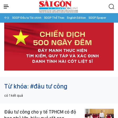
中文
SGGP Đầu tư Tài chính
SGGP Thể Thao
English Edition
SGGP Epaper
Từ khóa:
#đâu tư công
có
1
kết quả
Đầu tư công cho y tế TPHCM có độ