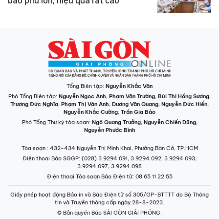
bao phủ lớn, hiệu quả rất cao
Tổng Biên tập:
Nguyễn Khắc Văn
Phó Tổng Biên tập:
Nguyễn Ngọc Anh
,
Phạm Văn Trường
,
Bùi Thị Hồng Sương
,
Trương Đức Nghĩa
,
Phạm Thị Vân Anh
,
Dương Văn Quang
,
Nguyễn Đức Hiển
,
Nguyễn Khắc Cường
,
Trần Gia Bảo
Phó Tổng Thư ký tòa soạn:
Ngô Quang Trưởng
,
Nguyễn Chiến Dũng
,
Nguyễn Phước Bình
Tòa soạn
: 432-434 Nguyễn Thị Minh Khai, Phường Bàn Cờ, TP.HCM
Điện thoại Báo SGGP
: (028) 3.9294.091, 3.9294.092, 3.9294.093,
3.9294.097, 3.9294.098
Điện thoại Tòa soạn Báo Điện tử
: 08 65 11 22 55
Giấy phép hoạt động Báo in và Báo Điện tử số 305/GP-BTTTT do Bộ Thông
tin và Truyền thông cấp ngày 28-8-2023.
© Bản quyền Báo SÀI GÒN GIẢI PHÓNG.