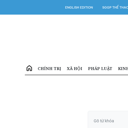
ENGLISH EDITION
SGGP THỂ THA
CHÍNH TRỊ
XÃ HỘI
PHÁP LUẬT
KIN