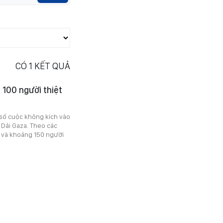
CÓ
1
KẾT QUẢ
 100 người thiệt
 số cuộc không kích vào
 Dải Gaza. Theo các
ng và khoảng 150 người