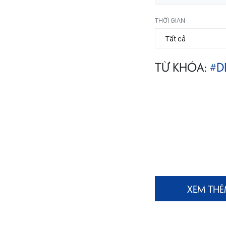
THỜI GIAN
TỪ KHÓA:
#D
XEM TH