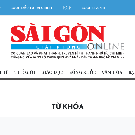
O
SGGP ĐẦU TƯ TÀI CHÍNH
中文版
SGGP EPAPER
H TẾ
THẾ GIỚI
GIÁO DỤC
SỐNG KHỎE
VĂN HÓA
BẠ
TỪ KHÓA