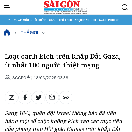
中文
SGGP Đầu tư Tài chính
SGGP Thể Thao
English Edition
SGGP Epaper
THẾ GIỚI
Loạt oanh kích trên khắp Dải Gaza,
ít nhất 100 người thiệt mạng
SGGPO
18/03/2025 03:38
Sáng 18-3, quân đội Israel thông báo đã tiến
hành một số cuộc không kích vào các mục tiêu
của phong trào Hồi giáo Hamas trên khắp Dải