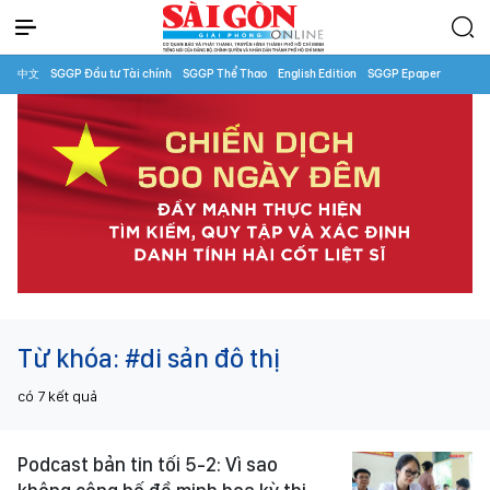
中文
SGGP Đầu tư Tài chính
SGGP Thể Thao
English Edition
SGGP Epaper
Từ khóa:
#di sản đô thị
có
7
kết quả
Podcast bản tin tối 5-2: Vì sao