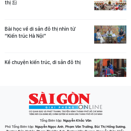
thị
Bài học về di sản đô thị nhìn từ
“Kiến trúc Hà Nội”
Kể chuyện kiến trúc, di sản đô thị
Tổng Biên tập:
Nguyễn Khắc Văn
Phó Tổng Biên tập:
Nguyễn Ngọc Anh
,
Phạm Văn Trường
,
Bùi Thị Hồng Sương
,