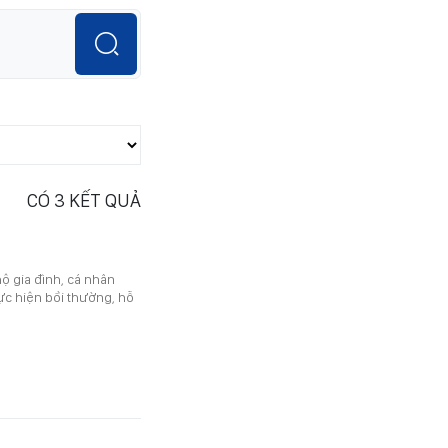
CÓ
3
KẾT QUẢ
ộ gia đình, cá nhân
ực hiện bồi thường, hỗ