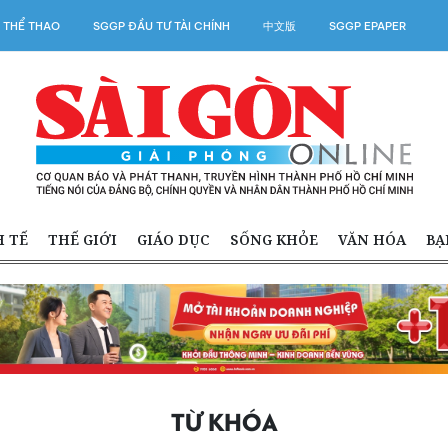
 THỂ THAO
SGGP ĐẦU TƯ TÀI CHÍNH
中文版
SGGP EPAPER
H TẾ
THẾ GIỚI
GIÁO DỤC
SỐNG KHỎE
VĂN HÓA
BẠ
TỪ KHÓA