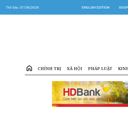
Thứ Sáu, 07/08/2026
ENGLISH EDITION
SGGP
CHÍNH TRỊ
XÃ HỘI
PHÁP LUẬT
KIN