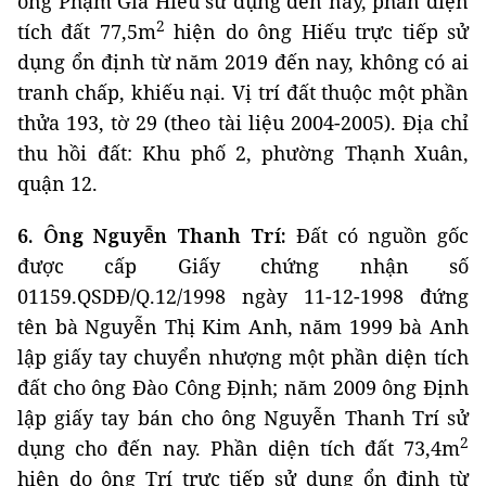
ông Phạm Gia Hiếu sử dụng đến nay, phần diện
2
tích đất 77,5m
hiện do ông Hiếu trực tiếp sử
dụng ổn định từ năm 2019 đến nay, không có ai
tranh chấp, khiếu nại. Vị trí đất thuộc một phần
thửa 193, tờ 29 (theo tài liệu 2004-2005). Địa chỉ
thu hồi đất: Khu phố 2, phường Thạnh Xuân,
quận 12.
6. Ông Nguyễn Thanh Trí:
Đất có nguồn gốc
được cấp Giấy chứng nhận số
01159.QSDĐ/Q.12/1998 ngày 11-12-1998 đứng
tên bà Nguyễn Thị Kim Anh, năm 1999 bà Anh
lập giấy tay chuyển nhượng một phần diện tích
đất cho ông Đào Công Định; năm 2009 ông Định
lập giấy tay bán cho ông Nguyễn Thanh Trí sử
2
dụng cho đến nay. Phần diện tích đất 73,4m
hiện do ông Trí trực tiếp sử dụng ổn định từ