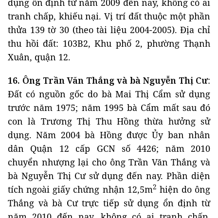
dụng ổn định từ năm 2009 đến nay, không có ai
tranh chấp, khiếu nại. Vị trí đất thuộc một phần
thửa 139 tờ 30 (theo tài liệu 2004-2005). Địa chỉ
thu hồi đất: 103B2, Khu phố 2, phường Thạnh
Xuân, quận 12.
16. Ông Trần Văn Thắng và bà Nguyễn Thị Cư
:
Đất có nguồn gốc do bà Mai Thị Cẩm sử dụng
trước năm 1975; năm 1995 bà Cẩm mất sau đó
con là Trương Thị Thu Hồng thừa hưởng sử
dụng. Năm 2004 bà Hồng được Ủy ban nhân
dân Quận 12 cấp GCN số 4426; năm 2010
chuyển nhượng lại cho ông Trần Văn Thắng và
bà Nguyễn Thị Cư sử dụng đến nay. Phần diện
2
tích ngoài giấy chứng nhận 12,5m
hiện do ông
Thắng và bà Cư trực tiếp sử dụng ổn định từ
năm 2010 đến nay, không có ai tranh chấp,