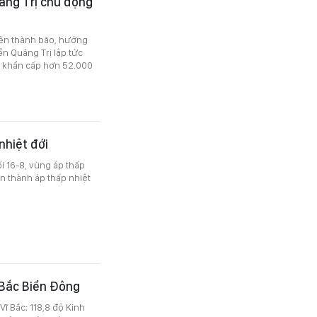
ảng Trị chủ động
lên thành bão, hướng
ền Quảng Trị lập tức
i khẩn cấp hơn 52.000
nhiệt đới
i 16-8, vùng áp thấp
n thành áp thấp nhiệt
c Bắc Biển Đông
Vĩ Bắc; 118,8 độ Kinh