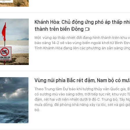
Khánh Hòa: Chủ động ứng phó áp thấp nhi
thành trên biển Đông
Một vùng áp thấp nhiệt đới đang hình thành trên khu 
báo sáng 14-2 sẽ vào vùng biển ngoài khơi từ Bình Đị
Tỉnh Khánh Hòa đang lên các phương án sẵn sàng ứng 
Vùng núi phía Bắc rét đậm, Nam bộ có m
Theo Trung tâm Dự báo khí tượng thủy văn Quốc gia, B
có sương mù vào sáng sớm, trời tiếp tục rét, khu vực T
đậm, rét hại với nền nhiệt dưới 9 độ C. Trung bộ, Tây
mưa dông, đề phòng khả năng xảy ra lốc, sét và gió g
bộ.