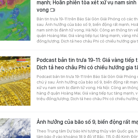
mạnh; Hoãn phiên tòa xét xử vụ nam sinh 
vong
Bản tin trưa 19-11 trên Báo Sài Gòn Giải Phóng có các t
sau: Ảnh hưởng của bão số 9, biển động rất mạnh; Hoã
nam sinh bị đánh tử vong; Hà Nội: Công an thông tin v
quận Hoàng Mai; Giá vàng tiếp tục tăng mạnh, vàng nh
đồng/lượng; Dịch tả heo châu Phi có chiều hướng gia 
Podcast bản tin trưa 19-11: Giá vàng tiếp
Dịch tả heo châu Phi có chiều hướng gia 
Podcast bản tin trưa 19-11 trên Báo Sài Gòn Giải Phóng
chú ý sau: Ảnh hưởng của bão số 9, biển động rất mạn
xử vụ nam sinh bị đánh tử vong; Hà Nội: Công an thông
hàng ở quận Hoàng Mai; Giá vàng tiếp tục tăng mạnh,
triệu đồng/lượng; Dịch tả heo châu Phi có chiều hướng
Ảnh hưởng của bão số 9, biển động rất 
Theo Trung tâm Dự báo khí tượng thủy văn Quốc gia, hồi 
tâm bão ở vào khoảng 18,9 độ Vĩ Bắc; 115,0 độ Kinh Đô