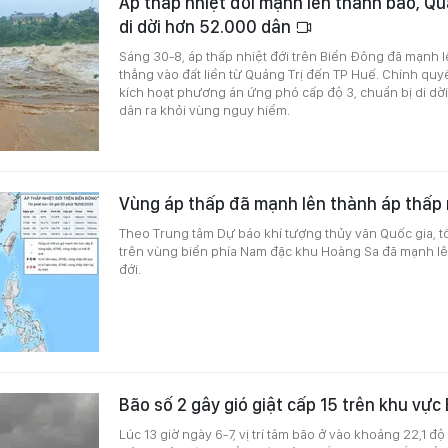
Áp thấp nhiệt đới mạnh lên thành bão, Qu
di dời hơn 52.000 dân
Sáng 30-8, áp thấp nhiệt đới trên Biển Đông đã mạnh 
thẳng vào đất liền từ Quảng Trị đến TP Huế. Chính quy
kích hoạt phương án ứng phó cấp độ 3, chuẩn bị di dờ
dân ra khỏi vùng nguy hiểm.
Vùng áp thấp đã mạnh lên thành áp thấp 
Theo Trung tâm Dự báo khí tượng thủy văn Quốc gia, tố
trên vùng biển phía Nam đặc khu Hoàng Sa đã mạnh lê
đới.
Bão số 2 gây gió giật cấp 15 trên khu vự
Lúc 13 giờ ngày 6-7, vị trí tâm bão ở vào khoảng 22,1 độ 