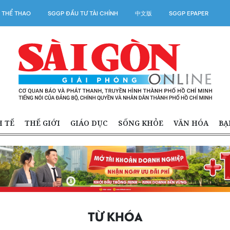
 THỂ THAO
SGGP ĐẦU TƯ TÀI CHÍNH
中文版
SGGP EPAPER
H TẾ
THẾ GIỚI
GIÁO DỤC
SỐNG KHỎE
VĂN HÓA
BẠ
TỪ KHÓA