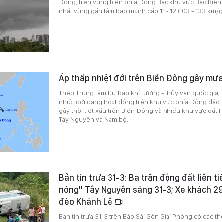
Đông, trên vùng biển phía Đông Bắc khu vực Bắc Biể
nhất vùng gần tâm bão mạnh cấp 11 - 12 (103 - 133 km/giờ
Áp thấp nhiệt đới trên Biển Đông gây mưa
Theo Trung tâm Dự báo khí tượng - thủy văn quốc gia, 
nhiệt đới đang hoạt động trên khu vực phía Đông đảo 
gây thời tiết xấu trên Biển Đông và nhiều khu vực đất l
Tây Nguyên và Nam bộ.
Bản tin trưa 31-3: Ba trận động đất liên ti
nóng" Tây Nguyên sáng 31-3; Xe khách 29 
đèo Khánh Lê
Bản tin trưa 31-3 trên Báo Sài Gòn Giải Phóng có các th