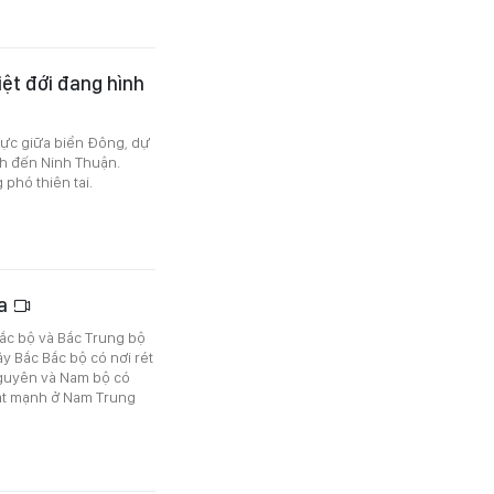
ệt đới đang hình
vực giữa biển Đông, dự
nh đến Ninh Thuận.
phó thiên tai.
ưa
ắc bộ và Bắc Trung bộ
ây Bắc Bắc bộ có nơi rét
 Nguyên và Nam bộ có
iật mạnh ở Nam Trung