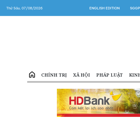
Thứ Sáu, 07/08/2026
ENGLISH EDITION
SGGP
CHÍNH TRỊ
XÃ HỘI
PHÁP LUẬT
KIN