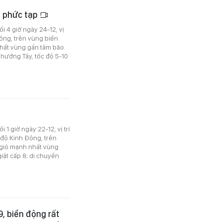
n phức tạp
i 4 giờ ngày 24-12, vị
Đông, trên vùng biển
hất vùng gần tâm bão
 hướng Tây, tốc độ 5-10
1 giờ ngày 22-12, vị trí
0 độ Kinh Đông, trên
gió mạnh nhất vùng
iật cấp 8; di chuyển
9, biển động rất