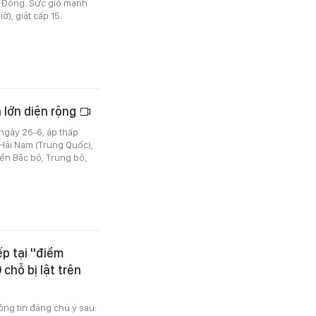
n Đông. Sức gió mạnh
), giật cấp 15.
 lớn diện rộng
ngày 26-6, áp thấp
Hải Nam (Trung Quốc),
iền Bắc bộ, Trung bộ,
ếp tại "điểm
chỗ bị lật trên
ông tin đáng chú ý sau: