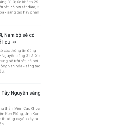
sáng 31-3; Xe khách 29
i rét, có nơi rét đậm; 2
óa - sáng tạo hay phản
ới, Nam bộ sẽ có
 liệu
có các thông tin đáng
Tây Nguyên sáng 31-3; Xe
ung bộ trời rét, có nơi
hông văn hóa - sáng tạo
ệu.
g" Tây Nguyên sáng
ng thần (Viện Các Khoa
uyện Kon Plông, tỉnh Kon
vực thường xuyên xảy ra
ện.