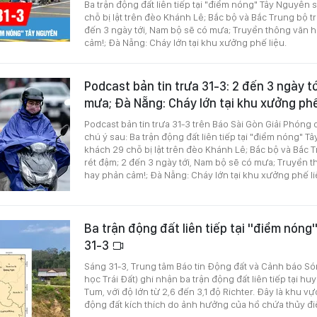
Ba trận động đất liên tiếp tại "điểm nóng" Tây Nguyên 
chỗ bị lật trên đèo Khánh Lê; Bắc bộ và Bắc Trung bộ trờ
đến 3 ngày tới, Nam bộ sẽ có mưa; Truyền thông văn h
cảm!; Đà Nẵng: Cháy lớn tại khu xưởng phế liệu.
Podcast bản tin trưa 31-3: 2 đến 3 ngày t
mưa; Đà Nẵng: Cháy lớn tại khu xưởng phế
Podcast bản tin trưa 31-3 trên Báo Sài Gòn Giải Phóng 
chú ý sau: Ba trận động đất liên tiếp tại "điểm nóng" 
khách 29 chỗ bị lật trên đèo Khánh Lê; Bắc bộ và Bắc Tr
rét đậm; 2 đến 3 ngày tới, Nam bộ sẽ có mưa; Truyền t
hay phản cảm!; Đà Nẵng: Cháy lớn tại khu xưởng phế li
Ba trận động đất liên tiếp tại "điểm nón
31-3
Sáng 31-3, Trung tâm Báo tin Động đất và Cảnh báo Só
học Trái Đất) ghi nhận ba trận động đất liên tiếp tại h
Tum, với độ lớn từ 2,6 đến 3,1 độ Richter. Đây là khu 
động đất kích thích do ảnh hưởng của hồ chứa thủy đi