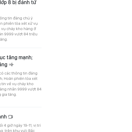
lớp 8 bị đánh tử
hông tin đáng chú ý
n phiên tòa xét xử vụ
ề vụ cháy kho hàng ở
ẫn 9999 vượt 84 triệu
tăng.
 tục tăng mạnh;
tăng
 có các thông tin đáng
h; Hoãn phiên tòa xét
 tin về vụ cháy kho
 vàng nhẫn 9999 vượt 84
 gia tăng.
mạnh
4 giờ ngày 19-11, vị trí
ng, trên khu vực Bắc