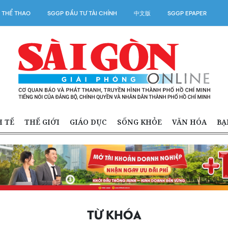
 THỂ THAO
SGGP ĐẦU TƯ TÀI CHÍNH
中文版
SGGP EPAPER
H TẾ
THẾ GIỚI
GIÁO DỤC
SỐNG KHỎE
VĂN HÓA
BẠ
TỪ KHÓA