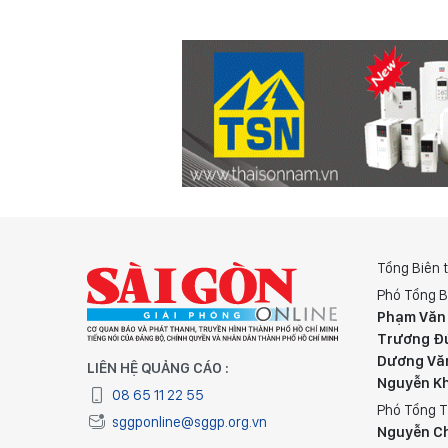
Tổng Biên 
Phó Tổng B
Phạm Văn
Trương Đ
Dương Vă
LIÊN HỆ QUẢNG CÁO :
Nguyễn K
08 65 11 22 55
Phó Tổng T
sggponline@sggp.org.vn
Nguyễn C