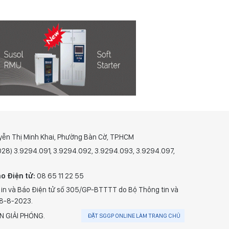
yễn Thị Minh Khai, Phường Bàn Cờ, TP.HCM
(028) 3.9294.091, 3.9294.092, 3.9294.093, 3.9294.097,
o Điện tử:
08 65 11 22 55
 in và Báo Điện tử số 305/GP-BTTTT do Bộ Thông tin và
28-8-2023.
N GIẢI PHÓNG.
ĐẶT SGGP ONLINE LÀM TRANG CHỦ