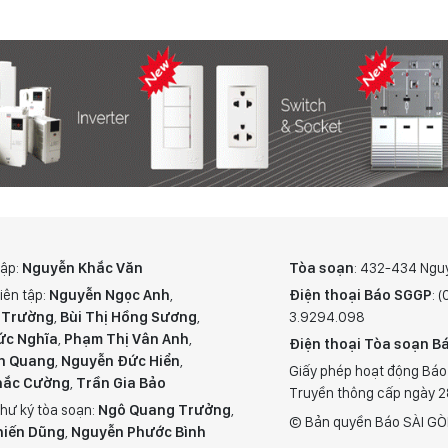
tập:
Nguyễn Khắc Văn
Tòa soạn
: 432-434 Ngu
iên tập:
Nguyễn Ngọc Anh
,
Điện thoại Báo SGGP
: 
 Trường
,
Bùi Thị Hồng Sương
,
3.9294.098
ức Nghĩa
,
Phạm Thị Vân Anh
,
Điện thoại Tòa soạn Bá
n Quang
,
Nguyễn Đức Hiển
,
Giấy phép hoạt động Báo
hắc Cường
,
Trần Gia Bảo
Truyền thông cấp ngày 
hư ký tòa soạn:
Ngô Quang Trưởng
,
© Bản quyền Báo SÀI GÒ
hiến Dũng
,
Nguyễn Phước Bình