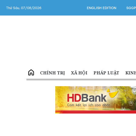
Thứ Sáu, 07/08/2026
ENGLISH EDITION
SGGP
CHÍNH TRỊ
XÃ HỘI
PHÁP LUẬT
KIN