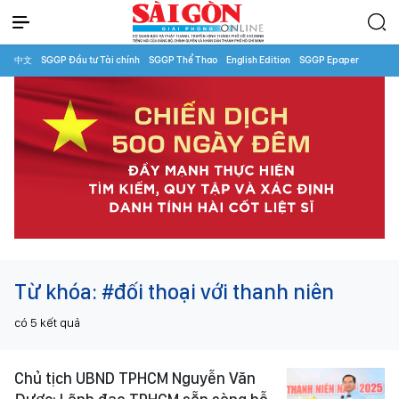
中文
SGGP Đầu tư Tài chính
SGGP Thể Thao
English Edition
SGGP Epaper
Từ khóa:
#đối thoại với thanh niên
có
5
kết quả
Chủ tịch UBND TPHCM Nguyễn Văn