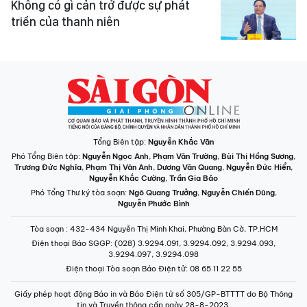
Không có gì cản trở được sự phát
triển của thanh niên
Tổng Biên tập:
Nguyễn Khắc Văn
Phó Tổng Biên tập:
Nguyễn Ngọc Anh
,
Phạm Văn Trường
,
Bùi Thị Hồng Sương
,
Trương Đức Nghĩa
,
Phạm Thị Vân Anh
,
Dương Văn Quang
,
Nguyễn Đức Hiển
,
Nguyễn Khắc Cường
,
Trần Gia Bảo
Phó Tổng Thư ký tòa soạn:
Ngô Quang Trưởng
,
Nguyễn Chiến Dũng
,
Nguyễn Phước Bình
Tòa soạn
: 432-434 Nguyễn Thị Minh Khai, Phường Bàn Cờ, TP.HCM
Điện thoại Báo SGGP
: (028) 3.9294.091, 3.9294.092, 3.9294.093,
3.9294.097, 3.9294.098
Điện thoại Tòa soạn Báo Điện tử
: 08 65 11 22 55
Giấy phép hoạt động Báo in và Báo Điện tử số 305/GP-BTTTT do Bộ Thông
tin và Truyền thông cấp ngày 28-8-2023.