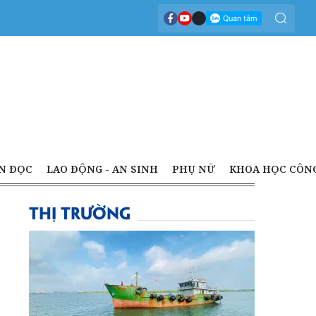
N ĐỌC
LAO ĐỘNG - AN SINH
PHỤ NỮ
KHOA HỌC CÔN
THỊ TRƯỜNG