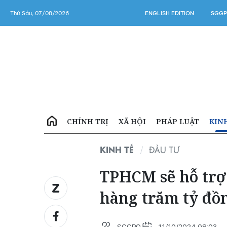
Thứ Sáu, 07/08/2026
ENGLISH EDITION
SGGP
CHÍNH TRỊ
XÃ HỘI
PHÁP LUẬT
KIN
KINH TẾ
ĐẦU TƯ
TPHCM sẽ hỗ trợ
hàng trăm tỷ đồ
SGGPO
11/10/2024 08:03