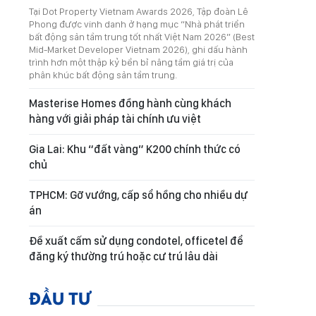
Tại Dot Property Vietnam Awards 2026, Tập đoàn Lê
Phong được vinh danh ở hạng mục “Nhà phát triển
bất động sản tầm trung tốt nhất Việt Nam 2026” (Best
Mid-Market Developer Vietnam 2026), ghi dấu hành
trình hơn một thập kỷ bền bỉ nâng tầm giá trị của
phân khúc bất động sản tầm trung.
Masterise Homes đồng hành cùng khách
hàng với giải pháp tài chính ưu việt
Gia Lai: Khu “đất vàng” K200 chính thức có
chủ
TPHCM: Gỡ vướng, cấp sổ hồng cho nhiều dự
án
Đề xuất cấm sử dụng condotel, officetel để
đăng ký thường trú hoặc cư trú lâu dài
ĐẦU TƯ