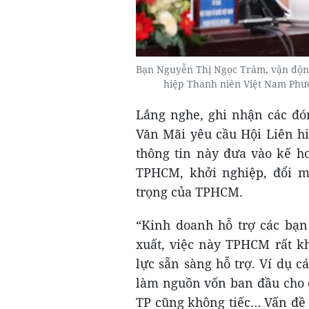
Bạn Nguyễn Thị Ngọc Trâm, vận động
hiệp Thanh niên Việt Nam Ph
Lắng nghe, ghi nhận các đó
Văn Mãi yêu cầu Hội Liên h
thông tin này đưa vào kế h
TPHCM, khởi nghiệp, đổi m
trọng của TPHCM.
“Kinh doanh hỗ trợ các bạn
xuất, việc này TPHCM rất k
lực sẵn sàng hỗ trợ. Ví dụ 
làm nguồn vốn ban đầu cho c
TP cũng không tiếc… Vấn đề l