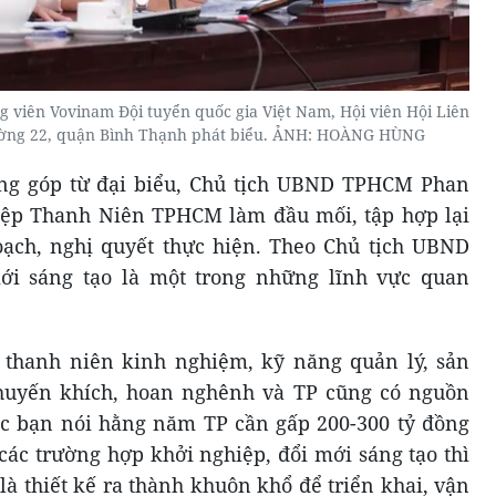
 viên Vovinam Đội tuyển quốc gia Việt Nam, Hội viên Hội Liên
ường 22, quận Bình Thạnh phát biểu. ẢNH: HOÀNG HÙNG
ng góp từ đại biểu, Chủ tịch UBND TPHCM Phan
iệp Thanh Niên TPHCM làm đầu mối, tập hợp lại
oạch, nghị quyết thực hiện. Theo Chủ tịch UBND
ới sáng tạo là một trong những lĩnh vực quan
 thanh niên kinh nghiệm, kỹ năng quản lý, sản
huyến khích, hoan nghênh và TP cũng có nguồn
các bạn nói hằng năm TP cần gấp 200-300 tỷ đồng
ác trường hợp khởi nghiệp, đổi mới sáng tạo thì
à thiết kế ra thành khuôn khổ để triển khai, vận