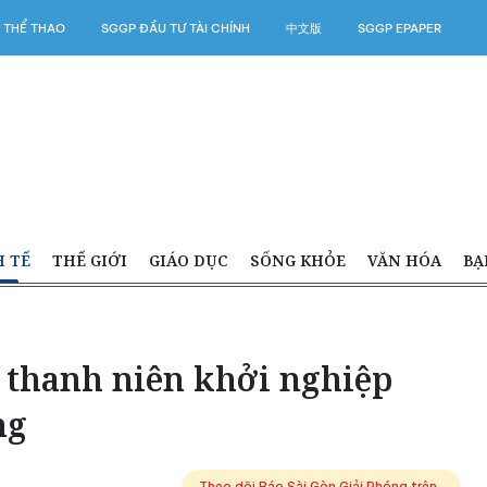
 THỂ THAO
SGGP ĐẦU TƯ TÀI CHÍNH
中文版
SGGP EPAPER
H TẾ
THẾ GIỚI
GIÁO DỤC
SỐNG KHỎE
VĂN HÓA
BẠ
 thanh niên khởi nghiệp
ng
Theo dõi Báo Sài Gòn Giải Phóng trên