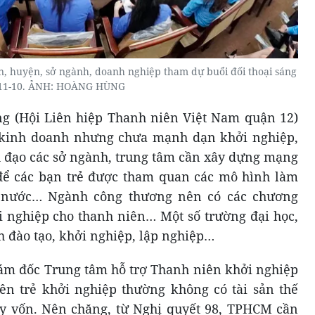
n, huyện, sở ngành, doanh nghiệp tham dự buổi đối thoại sáng
11-10. ẢNH: HOÀNG HÙNG
g (Hội Liên hiệp Thanh niên Việt Nam quận 12)
 kinh doanh nhưng chưa mạnh dạn khởi nghiệp,
h đạo các sở ngành, trung tâm cần xây dựng mạng
n để các bạn trẻ được tham quan các mô hình làm
ài nước… Ngành công thương nên có các chương
ởi nghiệp cho thanh niên… Một số trường đại học,
h đào tạo, khởi nghiệp, lập nghiệp…
ám đốc Trung tâm hỗ trợ Thanh niên khởi nghiệp
ên trẻ khởi nghiệp thường không có tài sản thế
y vốn. Nên chăng, từ Nghị quyết 98, TPHCM cần