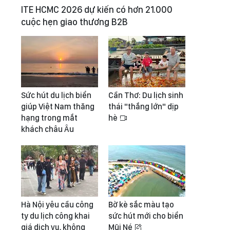
ITE HCMC 2026 dự kiến có hơn 21.000
cuộc hẹn giao thương B2B
Sức hút du lịch biển
Cần Thơ: Du lịch sinh
giúp Việt Nam thăng
thái "thắng lớn" dịp
hạng trong mắt
hè
khách châu Âu
Hà Nội yêu cầu công
Bờ kè sắc màu tạo
ty du lịch công khai
sức hút mới cho biển
giá dịch vụ, không
Mũi Né