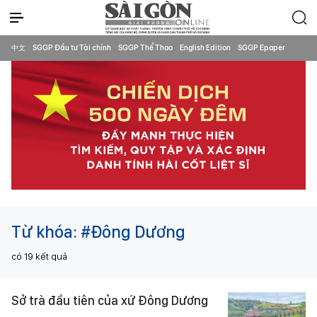
中文
SGGP Đầu tư Tài chính
SGGP Thể Thao
English Edition
SGGP Epaper
Từ khóa:
#Đông Dương
có
19
kết quả
Sở trà đầu tiên của xứ Đông Dương