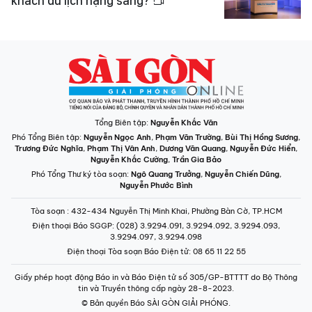
khách du lịch hạng sang?
Tổng Biên tập:
Nguyễn Khắc Văn
Phó Tổng Biên tập:
Nguyễn Ngọc Anh
,
Phạm Văn Trường
,
Bùi Thị Hồng Sương
,
Trương Đức Nghĩa
,
Phạm Thị Vân Anh
,
Dương Văn Quang
,
Nguyễn Đức Hiển
,
Nguyễn Khắc Cường
,
Trần Gia Bảo
Phó Tổng Thư ký tòa soạn:
Ngô Quang Trưởng
,
Nguyễn Chiến Dũng
,
Nguyễn Phước Bình
Tòa soạn
: 432-434 Nguyễn Thị Minh Khai, Phường Bàn Cờ, TP.HCM
Điện thoại Báo SGGP
: (028) 3.9294.091, 3.9294.092, 3.9294.093,
3.9294.097, 3.9294.098
Điện thoại Tòa soạn Báo Điện tử
: 08 65 11 22 55
Giấy phép hoạt động Báo in và Báo Điện tử số 305/GP-BTTTT do Bộ Thông
tin và Truyền thông cấp ngày 28-8-2023.
© Bản quyền Báo SÀI GÒN GIẢI PHÓNG.