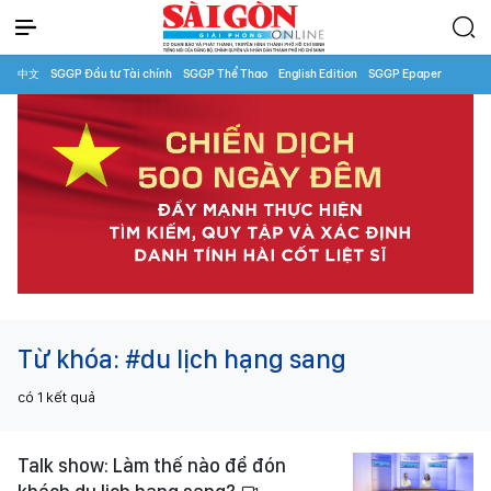
中文
SGGP Đầu tư Tài chính
SGGP Thể Thao
English Edition
SGGP Epaper
Từ khóa:
#du lịch hạng sang
có
1
kết quả
Talk show: Làm thế nào để đón