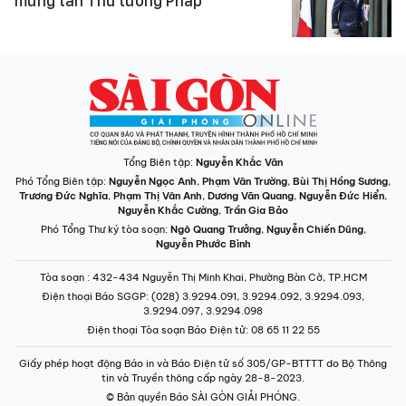
mừng tân Thủ tướng Pháp
Tổng Biên tập:
Nguyễn Khắc Văn
Phó Tổng Biên tập:
Nguyễn Ngọc Anh
,
Phạm Văn Trường
,
Bùi Thị Hồng Sương
,
Trương Đức Nghĩa
,
Phạm Thị Vân Anh
,
Dương Văn Quang
,
Nguyễn Đức Hiển
,
Nguyễn Khắc Cường
,
Trần Gia Bảo
Phó Tổng Thư ký tòa soạn:
Ngô Quang Trưởng
,
Nguyễn Chiến Dũng
,
Nguyễn Phước Bình
Tòa soạn
: 432-434 Nguyễn Thị Minh Khai, Phường Bàn Cờ, TP.HCM
Điện thoại Báo SGGP
: (028) 3.9294.091, 3.9294.092, 3.9294.093,
3.9294.097, 3.9294.098
Điện thoại Tòa soạn Báo Điện tử
: 08 65 11 22 55
Giấy phép hoạt động Báo in và Báo Điện tử số 305/GP-BTTTT do Bộ Thông
tin và Truyền thông cấp ngày 28-8-2023.
© Bản quyền Báo SÀI GÒN GIẢI PHÓNG.