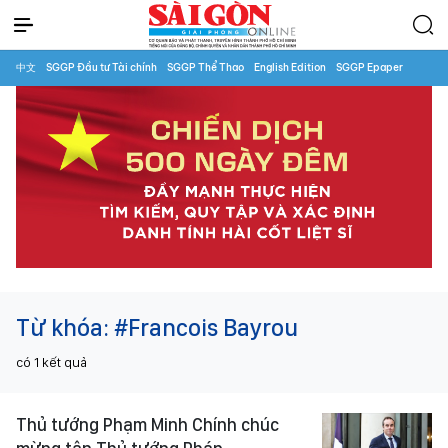
中文
SGGP Đầu tư Tài chính
SGGP Thể Thao
English Edition
SGGP Epaper
Từ khóa:
#Francois Bayrou
có
1
kết quả
Thủ tướng Phạm Minh Chính chúc