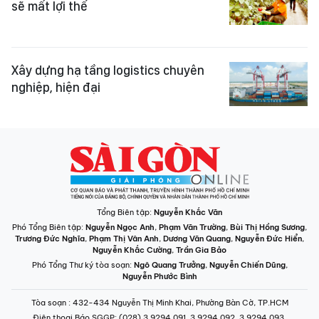
sẽ mất lợi thế
Xây dựng hạ tầng logistics chuyên
nghiệp, hiện đại
Tổng Biên tập:
Nguyễn Khắc Văn
Phó Tổng Biên tập:
Nguyễn Ngọc Anh
,
Phạm Văn Trường
,
Bùi Thị Hồng Sương
,
Trương Đức Nghĩa
,
Phạm Thị Vân Anh
,
Dương Văn Quang
,
Nguyễn Đức Hiển
,
Nguyễn Khắc Cường
,
Trần Gia Bảo
Phó Tổng Thư ký tòa soạn:
Ngô Quang Trưởng
,
Nguyễn Chiến Dũng
,
Nguyễn Phước Bình
Tòa soạn
: 432-434 Nguyễn Thị Minh Khai, Phường Bàn Cờ, TP.HCM
Điện thoại Báo SGGP
: (028) 3.9294.091, 3.9294.092, 3.9294.093,