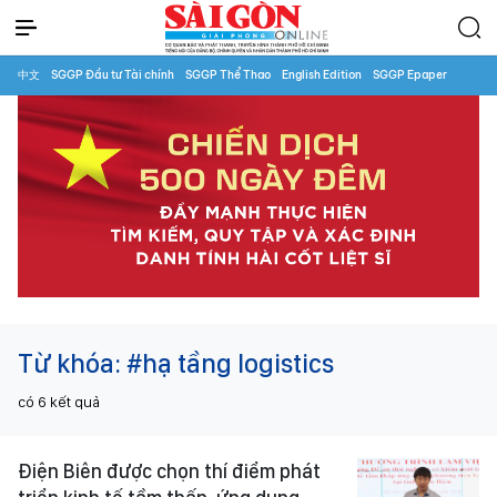
中文
SGGP Đầu tư Tài chính
SGGP Thể Thao
English Edition
SGGP Epaper
Từ khóa:
#hạ tầng logistics
có
6
kết quả
Điện Biên được chọn thí điểm phát