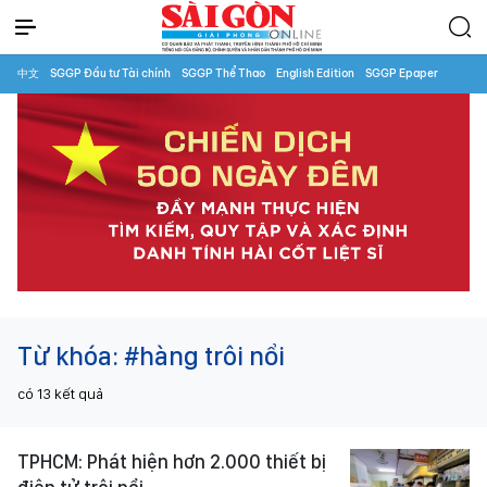
中文
SGGP Đầu tư Tài chính
SGGP Thể Thao
English Edition
SGGP Epaper
Từ khóa:
#hàng trôi nổi
có
13
kết quả
TPHCM: Phát hiện hơn 2.000 thiết bị