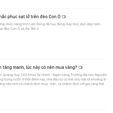
ắc phục sạt lở trên đèo Con Ó
ượng chức năng tỉnh Lâm Đồng đã huy động máy móc dọn dẹp hiện
tại đèo Con Ó, xã Đạ Tẻh 3.
n tăng mạnh, lúc này có nên mua vàng?
 Quang Huy, CEO Khoa Tài chính - Ngân hàng, Trường đại học Nguyễn
ng trong nước ở thời điểm này, nhà đầu tư có thể chịu bất lợi khoảng 9-
ợng nếu tính cả chênh lệch mua - bán, và chênh lệch với giá vàng thế