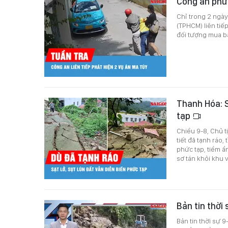
Công an phư
Chỉ trong 2 ngày
(TPHCM) liên tiếp
đối tượng mua bá
Thanh Hóa: S
tạp
Chiều 9-8, Chủ t
tiết đã tạnh ráo,
phức tạp, tiềm ẩ
sơ tán khỏi khu 
Bản tin thời
Bản tin thời sự 