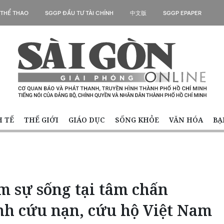
 THỂ THAO
SGGP ĐẦU TƯ TÀI CHÍNH
中文版
SGGP EPAPER
H TẾ
THẾ GIỚI
GIÁO DỤC
SỐNG KHỎE
VĂN HÓA
BẠ
m sự sống tại tâm chấn
ính cứu nạn, cứu hộ Việt Nam