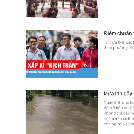
Điểm chuẩn 
Từ trưa 9-8, các
theo phương thức
Mưa lớn gây 
Ngày 9-8, ông Lê
đêm 8 kéo dài đế
Không chỉ gây ng
ngầm tràn tại th
cho người và phư