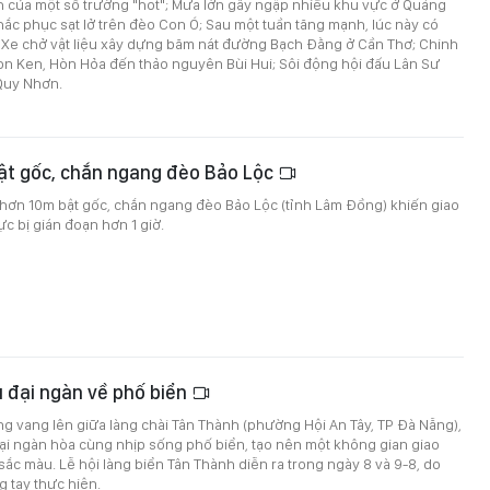
h của một số trường "hot"; Mưa lớn gây ngập nhiều khu vực ở Quảng
hắc phục sạt lở trên đèo Con Ó; Sau một tuần tăng mạnh, lúc này có
Xe chở vật liệu xây dựng băm nát đường Bạch Đằng ở Cần Thơ; Chinh
on Ken, Hòn Hỏa đến thảo nguyên Bùi Hui; Sôi động hội đấu Lân Sư
Quy Nhơn.
bật gốc, chắn ngang đèo Bảo Lộc
 hơn 10m bật gốc, chắn ngang đèo Bảo Lộc (tỉnh Lâm Đồng) khiến giao
c bị gián đoạn hơn 1 giờ.
 đại ngàn về phố biển
g vang lên giữa làng chài Tân Thành (phường Hội An Tây, TP Đà Nẵng),
ại ngàn hòa cùng nhịp sống phố biển, tạo nên một không gian giao
sắc màu. Lễ hội làng biển Tân Thành diễn ra trong ngày 8 và 9-8, do
 tay thực hiện.