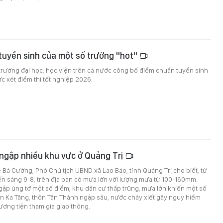
tuyển sinh của một số trường "hot"
 trường đại học, học viện trên cả nước công bố điểm chuẩn tuyển sinh
 xét điểm thi tốt nghiệp 2026.
ngập nhiều khu vực ở Quảng Trị
 Bá Cường, Phó Chủ tịch UBND xã Lao Bảo, tỉnh Quảng Trị cho biết, từ
n sáng 9-8, trên địa bàn có mưa lớn với lượng mưa từ 100-160mm.
ập úng tở một số điểm, khu dân cư thấp trũng, mưa lớn khiến một số
ôn Ka Tăng, thôn Tân Thành ngập sâu, nước chảy xiết gây nguy hiểm
ơng tiện tham gia giao thông.