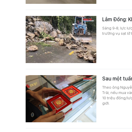
Lâm Đồng: Kh
Sáng 9-8, lực l
trường vụ sạt lở 
Sau một tuầ
Theo ông Nguyễn
Trãi, nếu mua và
10 triệu đồng/lư
giới.