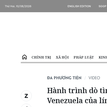
Thứ Hai, 10/08/2026
ENGLISH EDITION
SGGP
CHÍNH TRỊ
XÃ HỘI
PHÁP LUẬT
KIN
ĐA PHƯƠNG TIỆN
VIDEO
Hành trình dò tì
Venezuela của l