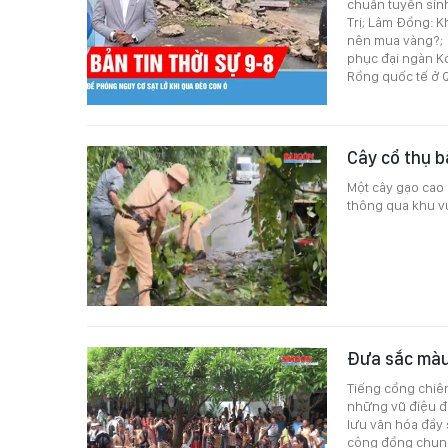
chuẩn tuyển sin
Trị; Lâm Đồng: K
nên mua vàng?; 
phục đại ngàn K
Rồng quốc tế ở 
Cây cổ thụ 
Một cây gạo cao
thông qua khu vự
Đưa sắc màu
Tiếng cồng chiên
những vũ điệu đ
lưu văn hóa đầy 
cộng đồng chung