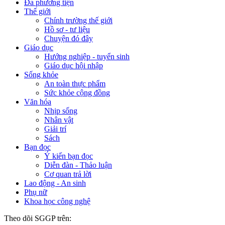
Đa phương tiện
Thế giới
Chính trường thế giới
Hồ sơ - tư liệu
Chuyện đó đây
Giáo dục
Hướng nghiệp - tuyển sinh
Giáo dục hội nhập
Sống khỏe
An toàn thực phẩm
Sức khỏe cộng đồng
Văn hóa
Nhịp sống
Nhân vật
Giải trí
Sách
Bạn đọc
Ý kiến bạn đọc
Diễn đàn - Thảo luận
Cơ quan trả lời
Lao động - An sinh
Phụ nữ
Khoa học công nghệ
Theo dõi SGGP trên: