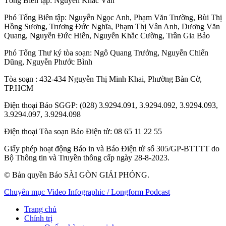
Tổng Biên tập:
Nguyễn Khắc Văn
Phó Tổng Biên tập:
Nguyễn Ngọc Anh
,
Phạm Văn Trường
,
Bùi Thị
Hồng Sương
,
Trương Đức Nghĩa
,
Phạm Thị Vân Anh
,
Dương Văn
Quang
,
Nguyễn Đức Hiển
,
Nguyễn Khắc Cường
,
Trần Gia Bảo
Phó Tổng Thư ký tòa soạn:
Ngô Quang Trưởng
,
Nguyễn Chiến
Dũng
,
Nguyễn Phước Bình
Tòa soạn
: 432-434 Nguyễn Thị Minh Khai, Phường Bàn Cờ,
TP.HCM
Điện thoại Báo SGGP
: (028) 3.9294.091, 3.9294.092, 3.9294.093,
3.9294.097, 3.9294.098
Điện thoại Tòa soạn Báo Điện tử
: 08 65 11 22 55
Giấy phép hoạt động Báo in và Báo Điện tử số 305/GP-BTTTT do
Bộ Thông tin và Truyền thông cấp ngày 28-8-2023.
© Bản quyền Báo SÀI GÒN GIẢI PHÓNG.
Chuyên mục
Video
Infographic / Longform
Podcast
Trang chủ
Chính trị