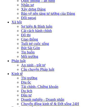
Quốc phòng – an ninh
Nhân sự
Xây dựng Đảng
Bảo vệ nền tảng tư tưởng của Đảng
Đối ngoại
Xã hội
Sự kiện & Bình luận
Cải cách hành chính
Đô thị
Giao thông
Tuổi trẻ cuộc sống
Bút Sài Gòn
Tin buồn
Môi trường
Pháp luật
An ninh - trật tự
Câu chuyện Pháp luật
Kinh tế
Thị trường
Địa ốc
Tài chính- Chứng khoán
Du lịch
Đầu tư
Doanh nghiệp - Doanh nhân
Chuyển động kinh tế & Đời sống 24H