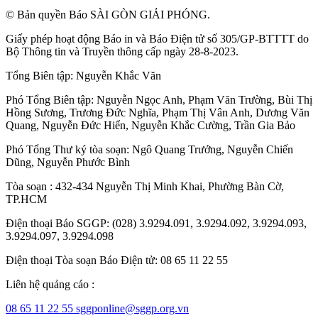
© Bản quyền Báo SÀI GÒN GIẢI PHÓNG.
Giấy phép hoạt động Báo in và Báo Điện tử số 305/GP-BTTTT do
Bộ Thông tin và Truyền thông cấp ngày 28-8-2023.
Tổng Biên tập:
Nguyễn Khắc Văn
Phó Tổng Biên tập:
Nguyễn Ngọc Anh
,
Phạm Văn Trường
,
Bùi Thị
Hồng Sương
,
Trương Đức Nghĩa
,
Phạm Thị Vân Anh
,
Dương Văn
Quang
,
Nguyễn Đức Hiển
,
Nguyễn Khắc Cường
,
Trần Gia Bảo
Phó Tổng Thư ký tòa soạn:
Ngô Quang Trưởng
,
Nguyễn Chiến
Dũng
,
Nguyễn Phước Bình
Tòa soạn : 432-434 Nguyễn Thị Minh Khai, Phường Bàn Cờ,
TP.HCM
Điện thoại Báo SGGP: (028) 3.9294.091, 3.9294.092, 3.9294.093,
3.9294.097, 3.9294.098
Điện thoại Tòa soạn Báo Điện tử: 08 65 11 22 55
Liên hệ quảng cáo :
08 65 11 22 55
sggponline@sggp.org.vn