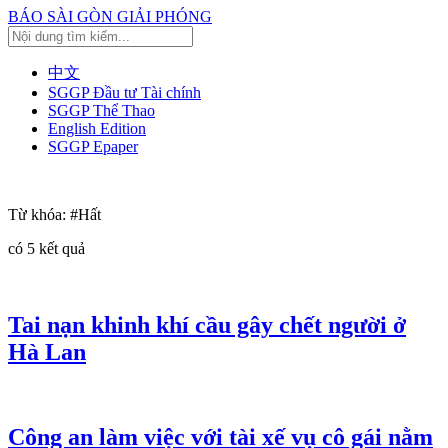
BÁO SÀI GÒN GIẢI PHÓNG
中文
SGGP Đầu tư Tài chính
SGGP Thể Thao
English Edition
SGGP Epaper
Từ khóa:
#Hất
có
5
kết quả
Tai nạn khinh khí cầu gây chết người ở
Hà Lan
Công an làm việc với tài xế vụ cô gái nằm