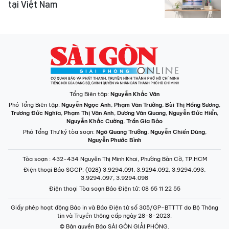
tại Việt Nam
Tổng Biên tập:
Nguyễn Khắc Văn
Phó Tổng Biên tập:
Nguyễn Ngọc Anh
,
Phạm Văn Trường
,
Bùi Thị Hồng Sương
,
Trương Đức Nghĩa
,
Phạm Thị Vân Anh
,
Dương Văn Quang
,
Nguyễn Đức Hiển
,
Nguyễn Khắc Cường
,
Trần Gia Bảo
Phó Tổng Thư ký tòa soạn:
Ngô Quang Trưởng
,
Nguyễn Chiến Dũng
,
Nguyễn Phước Bình
Tòa soạn
: 432-434 Nguyễn Thị Minh Khai, Phường Bàn Cờ, TP.HCM
Điện thoại Báo SGGP
: (028) 3.9294.091, 3.9294.092, 3.9294.093,
3.9294.097, 3.9294.098
Điện thoại Tòa soạn Báo Điện tử
: 08 65 11 22 55
Giấy phép hoạt động Báo in và Báo Điện tử số 305/GP-BTTTT do Bộ Thông
tin và Truyền thông cấp ngày 28-8-2023.
© Bản quyền Báo SÀI GÒN GIẢI PHÓNG.