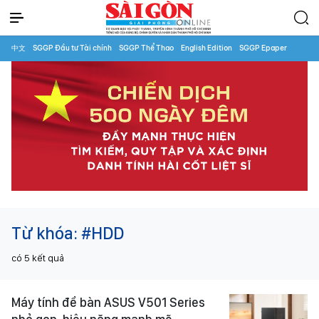
中文
SGGP Đầu tư Tài chính
SGGP Thể Thao
English Edition
SGGP Epaper
Từ khóa:
#HDD
có
5
kết quả
Máy tính để bàn ASUS V501 Series