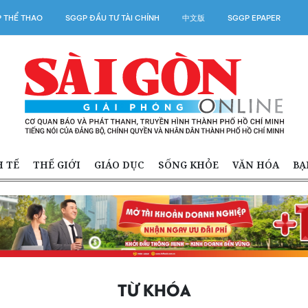
 THỂ THAO
SGGP ĐẦU TƯ TÀI CHÍNH
中文版
SGGP EPAPER
H TẾ
THẾ GIỚI
GIÁO DỤC
SỐNG KHỎE
VĂN HÓA
BẠ
TỪ KHÓA