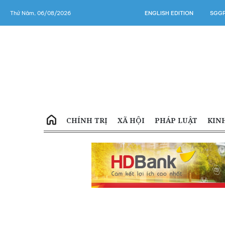
Thứ Năm, 06/08/2026
ENGLISH EDITION
SGGP
CHÍNH TRỊ
XÃ HỘI
PHÁP LUẬT
KIN