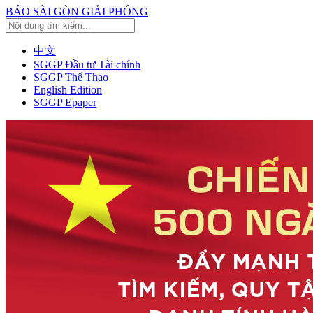
BÁO SÀI GÒN GIẢI PHÓNG
中文
SGGP Đầu tư Tài chính
SGGP Thể Thao
English Edition
SGGP Epaper