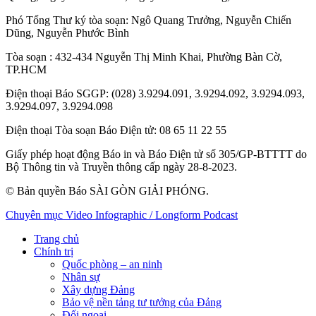
Phó Tổng Thư ký tòa soạn:
Ngô Quang Trưởng
,
Nguyễn Chiến
Dũng
,
Nguyễn Phước Bình
Tòa soạn
: 432-434 Nguyễn Thị Minh Khai, Phường Bàn Cờ,
TP.HCM
Điện thoại Báo SGGP
: (028) 3.9294.091, 3.9294.092, 3.9294.093,
3.9294.097, 3.9294.098
Điện thoại Tòa soạn Báo Điện tử
: 08 65 11 22 55
Giấy phép hoạt động Báo in và Báo Điện tử số 305/GP-BTTTT do
Bộ Thông tin và Truyền thông cấp ngày 28-8-2023.
© Bản quyền Báo SÀI GÒN GIẢI PHÓNG.
Chuyên mục
Video
Infographic / Longform
Podcast
Trang chủ
Chính trị
Quốc phòng – an ninh
Nhân sự
Xây dựng Đảng
Bảo vệ nền tảng tư tưởng của Đảng
Đối ngoại