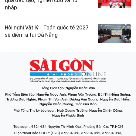
qua đào tạo, nghiên cứu và hội
nhập
Hội nghị Vật lý - Toán quốc tế 2027
sẽ diễn ra tại Đà Nẵng
Tổng Biên tập:
Nguyễn Khắc Văn
Phó Tổng Biên tập:
Nguyễn Ngọc Anh
,
Phạm Văn Trường
,
Bùi Thị Hồng Sương
,
Trương Đức Nghĩa
,
Phạm Thị Vân Anh
,
Dương Văn Quang
,
Nguyễn Đức Hiển
,
Nguyễn Khắc Cường
,
Trần Gia Bảo
Phó Tổng Thư ký tòa soạn:
Ngô Quang Trưởng
,
Nguyễn Chiến Dũng
,
Nguyễn Phước Bình
Tòa soạn
: 432-434 Nguyễn Thị Minh Khai, Phường Bàn Cờ, TP.HCM
Điện thoại Báo SGGP
: (028) 3.9294.091, 3.9294.092, 3.9294.093,