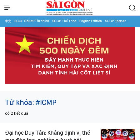
中文
SGGP Đầu tư Tài chính
SGGP Thể Thao
English Edition
SGGP Epaper
Từ khóa:
#ICMP
có
2
kết quả
Đại học Duy Tân: Khẳng định vị thế