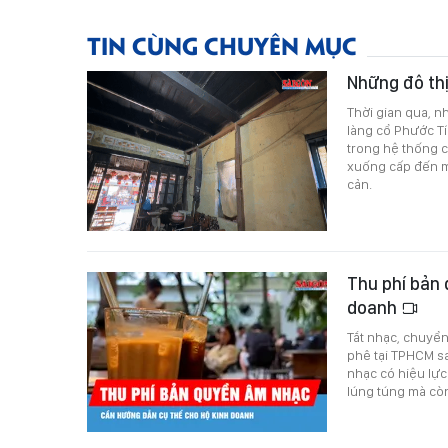
TIN CÙNG CHUYÊN MỤC
Những đô thị
Thời gian qua, n
làng cổ Phước T
trong hệ thống c
xuống cấp đến m
cản.
Thu phí bản 
doanh
Tắt nhạc, chuyể
phê tại TPHCM s
nhạc có hiệu lực
lúng túng mà cò