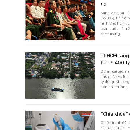
Sáng 23-7, tại H
7-2027), Bộ Nội
hình Việt Nam và
toàn quốc năm 2
cách mạng.
TPHCM tăng 
hơn 9.400 t
Dự án cải tạo, n
Thuận An và Bình
tỷ đồng. Khoảng 
tiền bồi thường.
"Chìa khóa" đ
Chiến tranh đã l
sĩ chưa được tìm