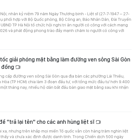
à Nội, nhân kỷ niệm 79 năm Ngày Thương binh - Liệt sĩ (27-7-1947 – 27-
 vụ phối hợp với Bộ Quốc phòng, Bộ Công an, Báo Nhân Dân, Đài Truyền
 UBND TP Hà Nội tổ chức hội nghị tri ân người có công với cách mạng
026 và phát động phong trào đẩy mạnh chăm lo người có công với
tốc giải phóng mặt bằng làm đường ven sông Sài Gòn
ỷ đồng
âng cấp đường ven sông Sài Gòn qua địa bàn các phường Lái Thiêu,
 Hòa (TP HCM) chia làm 3 đoạn đầu tư, với tổng mức đầu tư hơn 9.400
một tháng nay, nhiều hộ dân bắt đầu bàn giao mặt bằng sau khi nhận
ể "trả lại tên" cho các anh hùng liệt sĩ
ùi xa, nhưng trên khắp mọi miền Tổ quốc vẫn còn hàng trăm nghìn liệt
 thấy và chưa xác định được danh tính. Trong Chiến dịch 500 ngày