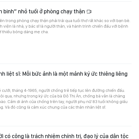
n binh” nhỏ tuổi ở phòng chạy thận
n trong phòng chạy thận phải trải qua tuổi thơ rất khác so với bạn bè.
viện là nhà, y bác sĩ là người thân, và hành trình chiến đấu với bệnh
iờ thiếu bóng dáng mẹ cha.
h liệt sĩ: Mỗi bức ảnh là một mảnh ký ức thiêng liêng
ễ cưới, tháng 4-1965, người chồng trẻ tiếp tục lên đường chiến đấu.
ôi qua, nhưng trong ký ức của bà Đỗ Thị Ân, chồng bà vẫn là chàng
 nào. Cầm di ảnh của chồng trên tay, người phụ nữ 83 tuổi không giấu
. Và đó cũng là cảm xúc chung của các thân nhân liệt sĩ.
i có công là trách nhiệm chính trị, đạo lý của dân tộc