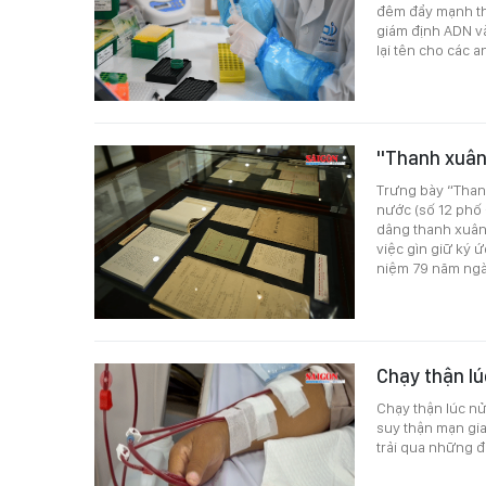
đêm đẩy mạnh thực
giám định ADN và
lại tên cho các an
"Thanh xuân 
Trưng bày “Thanh
nước (số 12 phố Đ
dâng thanh xuân c
việc gìn giữ ký 
niệm 79 năm ngày
Chạy thận l
Chạy thận lúc n
suy thận mạn gia
trải qua những đ