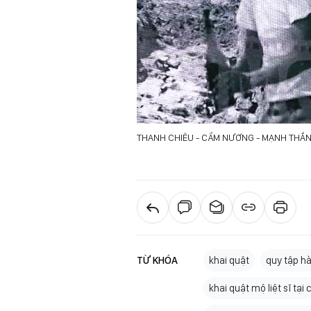
THANH CHIÊU - CẨM NƯƠNG - MẠNH THẮN
TỪ KHÓA
khai quật
quy tập hài
khai quật mộ liệt sĩ tại 