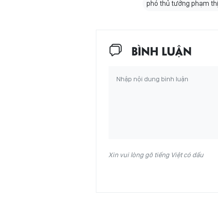
phó thủ tướng phạm thị
BÌNH LUẬN
Xin vui lòng gõ tiếng Việt có dấu