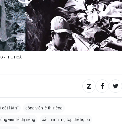
G - THU HOÀI
 cốt liệt sĩ
công viên lê thị riêng
công viên lê thị riêng
xác minh mộ tập thể liệt sĩ