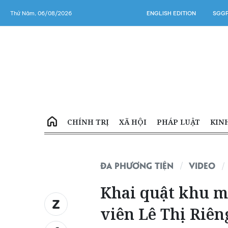
Thứ Năm, 06/08/2026
ENGLISH EDITION
SGGP
CHÍNH TRỊ
XÃ HỘI
PHÁP LUẬT
KIN
ĐA PHƯƠNG TIỆN
VIDEO
Khai quật khu mộ 
viên Lê Thị Riên