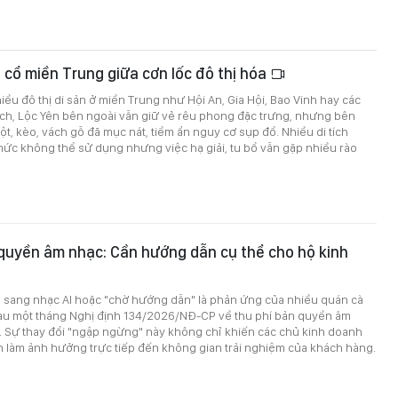
 cổ miền Trung giữa cơn lốc đô thị hóa
hiều đô thị di sản ở miền Trung như Hội An, Gia Hội, Bao Vinh hay các
ích, Lộc Yên bên ngoài vẫn giữ vẻ rêu phong đặc trưng, nhưng bên
ột, kèo, vách gỗ đã mục nát, tiềm ẩn nguy cơ sụp đổ. Nhiều di tích
ức không thể sử dụng nhưng việc hạ giải, tu bổ vẫn gặp nhiều rào
quyền âm nhạc: Cần hướng dẫn cụ thể cho hộ kinh
n sang nhạc AI hoặc "chờ hướng dẫn" là phản ứng của nhiều quán cà
au một tháng Nghị định 134/2026/NĐ-CP về thu phí bản quyền âm
. Sự thay đổi "ngập ngừng" này không chỉ khiến các chủ kinh doanh
n làm ảnh hưởng trực tiếp đến không gian trải nghiệm của khách hàng.