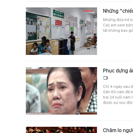
Những “chiế
Những đứa trẻ bê
Các em xem bệnh 
tật không bao g
Phục dựng ản
Chỉ 4 ngày sau l
Gần 60 năm đã tr
trai 24 tuổi năm
được sự xúc động
Chăm lo ngườ