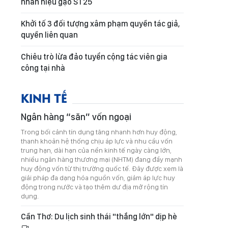
nhãn hiệu gạo ST25
Khởi tố 3 đối tượng xâm phạm quyền tác giả,
quyền liên quan
Chiêu trò lừa đảo tuyển cộng tác viên gia
công tại nhà
KINH TẾ
Ngân hàng “săn” vốn ngoại
Trong bối cảnh tín dụng tăng nhanh hơn huy động,
thanh khoản hệ thống chịu áp lực và nhu cầu vốn
trung hạn, dài hạn của nền kinh tế ngày càng lớn,
nhiều ngân hàng thương mại (NHTM) đang đẩy mạnh
huy động vốn từ thị trường quốc tế. Đây được xem là
giải pháp đa dạng hóa nguồn vốn, giảm áp lực huy
động trong nước và tạo thêm dư địa mở rộng tín
dụng.
Cần Thơ: Du lịch sinh thái "thắng lớn" dịp hè