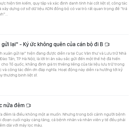
 hiện tìm kiếm, quy tập và xác định danh tính hài cốt liệt sĩ, công tác
 xây dựng cơ sở dữ liệu ADN đồng bộ có vai trò rất quan trọng để “trả
h”...
gửi lại" - Ký ức không quên của cán bộ đi B
 xuân gửi lại” hiện đang được diễn ra tại Cục Văn thư và Lưu trữ Nhà
ào Tấn, TP Hà Nội), là lời tri ân sâu sắc gửi đến một thế hệ đã hiến
ho Tổ quốc, khẳng định giá trị thiêng liêng của tài liệu lưu trữ trong
ức và công tác đền ơn đáp nghĩa. Hoạt động này diễn ra hướng tới kỷ
 thương binh liệt sĩ.
úc nửa đêm
ửa đêm là điều không một ai muốn. Nhưng trong bối cảnh người bệnh
i đoạn cuối ngày càng tăng, cả bệnh nhân và nhân viên y tế đều phải
êm dài với máy lọc máu.