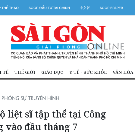
 THỂ THAO
SGGP ĐẦU TƯ TÀI CHÍNH
中文版
SGGP EPAPER
H TẾ
THẾ GIỚI
GIÁO DỤC
Y TẾ - SỨC KHỎE
VĂN HÓA
PHÓNG SỰ TRUYỀN HÌNH
liệt sĩ tập thể tại Công
g vào đầu tháng 7