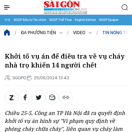
中文
SGGP Đầu tư Tài chính
SGGP Thể Thao
English Edition
SGGP Epaper
ĐA PHƯƠNG TIỆN
VIDEO
TIN NÓNG TR
Khởi tố vụ án để điều tra về vụ cháy
nhà trọ khiến 14 người chết
SGGPO
25/05/2024 13:43
Chiều 25-5, Công an TP Hà Nội đã ra quyết định
khởi tố vụ án hình sự "Vi phạm quy định về
phòng cháy chữa cháy", liên quan vụ cháy làm