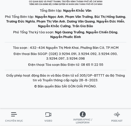
Tổng Biên tập:
Nguyễn Khắc Văn
Phó Tổng Biên tập:
Nguyễn Ngọc Anh
,
Phạm Văn Trường
,
Bùi Thị Hồng Sương
,
Trương Đức Nghĩa
,
Phạm Thị Vân Anh
,
Dương Văn Quang
,
Nguyễn Đức Hiển
,
Nguyễn Khắc Cường
,
Trần Gia Bảo
Phó Tổng Thư ký tòa soạn:
Ngô Quang Trưởng
,
Nguyễn Chiến Dũng
,
Nguyễn Phước Bình
Tòa soạn
: 432-434 Nguyễn Thị Minh Khai, Phường Bàn Cờ, TP.HCM
Điện thoại Báo SGGP
: (028) 3.9294.091, 3.9294.092, 3.9294.093,
3.9294.097, 3.9294.098
Điện thoại Tòa soạn Báo Điện tử
: 08 65 11 22 55
Giấy phép hoạt động Báo in và Báo Điện tử số 305/GP-BTTTT do Bộ Thông
tin và Truyền thông cấp ngày 28-8-2023.
© Bản quyền Báo SÀI GÒN GIẢI PHÓNG.
INFOGRAPHIC /
CHUYÊN MỤC
VIDEO
PODCAST
LONGFORM