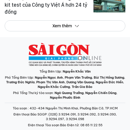
kit test của Công ty Việt Á hơn 24 tỷ
đồng
Xem thêm
Tổng Biên tập:
Nguyễn Khắc Văn
Phó Tổng Biên tập:
Nguyễn Ngọc Anh
,
Phạm Văn Trường
,
Bùi Thị Hồng Sương
,
Trương Đức Nghĩa
,
Phạm Thị Vân Anh
,
Dương Văn Quang
,
Nguyễn Đức Hiển
,
Nguyễn Khắc Cường
,
Trần Gia Bảo
Phó Tổng Thư ký tòa soạn:
Ngô Quang Trưởng
,
Nguyễn Chiến Dũng
,
Nguyễn Phước Bình
Tòa soạn
: 432-434 Nguyễn Thị Minh Khai, Phường Bàn Cờ, TP.HCM
Điện thoại Báo SGGP
: (028) 3.9294.091, 3.9294.092, 3.9294.093,
3.9294.097, 3.9294.098
Điện thoại Tòa soạn Báo Điện tử
: 08 65 11 22 55