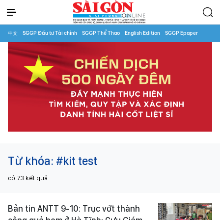
中文
SGGP Đầu tư Tài chính
SGGP Thể Thao
English Edition
SGGP Epaper
Từ khóa:
#kit test
có
73
kết quả
Bản tin ANTT 9-10: Trục vớt thành