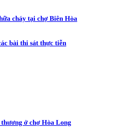
hữa cháy tại chợ Biên Hòa
c bài thi sát thực tiễn
g thương ở chợ Hòa Long