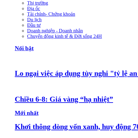
Thị trường
Địa ốc
Tài chính- Chứng khoán
Du lịch
Đầu tư
Doanh nghiệp - Doanh nhân
Chuyển động kinh tế & Đời sống 24H
Nổi bật
Lo ngại việc áp dụng tùy nghi "tỷ lệ a
Chiều 6-8: Giá vàng “hạ nhiệt”
Mới nhất
Khơi thông dòng vốn xanh, huy động 7