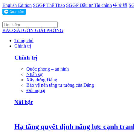
English Edition
SGGP Thể Thao
SGGP Đầu tư Tài chính
中文版
SG
BÁO SÀI GÒN GIẢI PHÓNG
Trang chủ
Chính trị
Chính trị
Quốc phòng – an ninh
Nhân sự
Xây dựng Đảng
Bảo vệ nền tảng tư tưởng của Đảng
Đối ngoại
Nổi bật
Hạ tầng quyết định năng lực cạnh tran