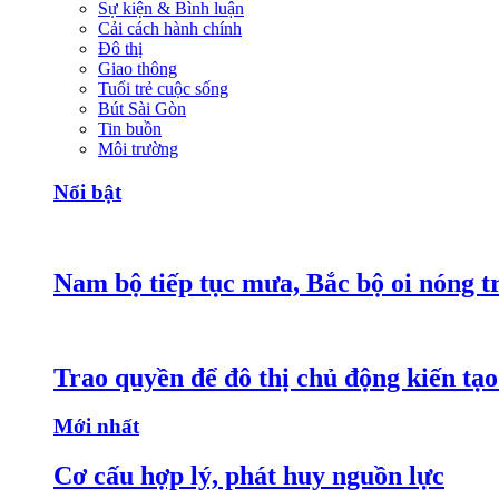
Sự kiện & Bình luận
Cải cách hành chính
Đô thị
Giao thông
Tuổi trẻ cuộc sống
Bút Sài Gòn
Tin buồn
Môi trường
Nổi bật
Nam bộ tiếp tục mưa, Bắc bộ oi nóng tr
Trao quyền để đô thị chủ động kiến tạo
Mới nhất
Cơ cấu hợp lý, phát huy nguồn lực