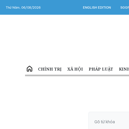
Thứ Năm, 06/08/2026
ENGLISH EDITION
SGGP
CHÍNH TRỊ
XÃ HỘI
PHÁP LUẬT
KIN