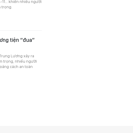
14-11… khiến nhiều người
 trọng.
ơng tiện “đua”
 Trung Lương xảy ra
êm trọng, nhiều người
hoảng cách an toàn