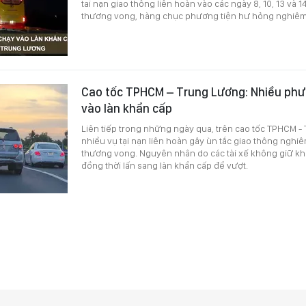
tai nạn giao thông liên hoàn vào các ngày 8, 10, 13 và 
thương vong, hàng chục phương tiện hư hỏng nghiêm
Cao tốc TPHCM – Trung Lương: Nhiều phư
vào làn khẩn cấp
Liên tiếp trong những ngày qua, trên cao tốc TPHCM -
nhiều vụ tại nạn liên hoàn gây ùn tắc giao thông nghi
thương vong. Nguyên nhân do các tài xế không giữ k
đồng thời lấn sang làn khẩn cấp để vượt.