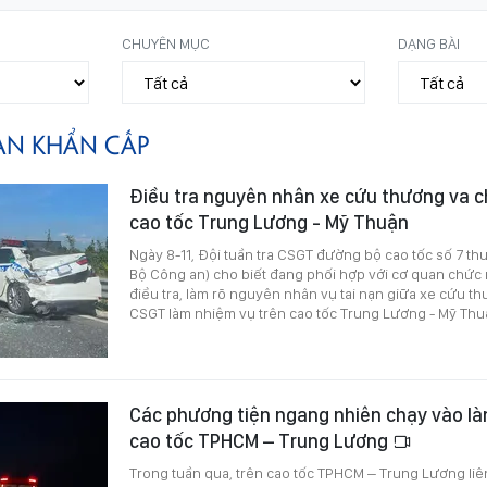
CHUYÊN MỤC
DẠNG BÀI
ÀN KHẨN CẤP
Điều tra nguyên nhân xe cứu thương va 
cao tốc Trung Lương - Mỹ Thuận
Ngày 8-11, Đội tuần tra CSGT đường bộ cao tốc số 7 t
Bộ Công an) cho biết đang phối hợp với cơ quan chức 
điều tra, làm rõ nguyên nhân vụ tai nạn giữa xe cứu th
CSGT làm nhiệm vụ trên cao tốc Trung Lương - Mỹ Thu
Các phương tiện ngang nhiên chạy vào là
cao tốc TPHCM – Trung Lương
Trong tuần qua, trên cao tốc TPHCM – Trung Lương liên