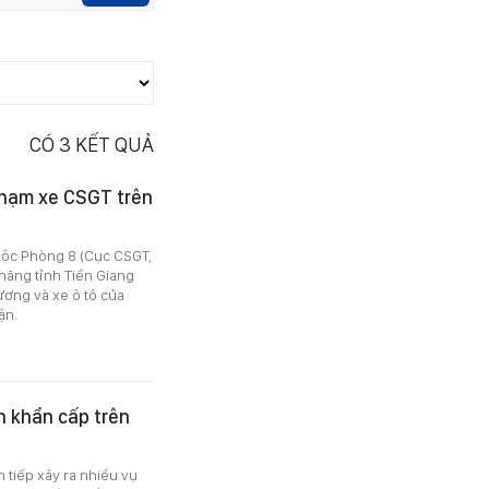
CÓ
3
KẾT QUẢ
chạm xe CSGT trên
huộc Phòng 8 (Cục CSGT,
năng tỉnh Tiền Giang
ương và xe ô tô của
ận.
n khẩn cấp trên
 tiếp xảy ra nhiều vụ