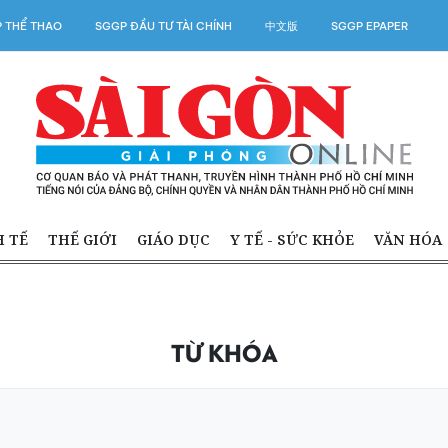
 THỂ THAO
SGGP ĐẦU TƯ TÀI CHÍNH
中文版
SGGP EPAPER
H TẾ
THẾ GIỚI
GIÁO DỤC
Y TẾ - SỨC KHỎE
VĂN HÓA
TỪ KHÓA