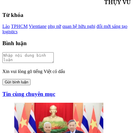
THỤY VŨ
Từ khóa
Lào
TPHCM
Vientiane
phụ nữ
quan hệ hữu nghị
đổi mới sáng tạo
logistics
Bình luận
Xin vui lòng gõ tiếng Việt có dấu
Gửi bình luận
Tin cùng chuyên mục