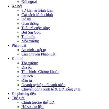
Đối ngoại
Xã hội
Sự kiện & Bình luận
Cải cách hành chính
Đô thị
Giao thông
Tuổi trẻ cuộc sống
Bút Sài Gòn
Tin buồn
Môi trường
Pháp luật
An ninh - trật tự
Câu chuyện Pháp luật
Kinh tế
Thị trường
Địa ốc
Tài chính- Chứng khoán
Du lịch
Đầu tư
Doanh nghiệp - Doanh nhân
Chuyển động kinh tế & Đời sống 24H
Đa phương tiện
Thế giới
Chính trường thế giới
Hồ sơ - tư liệu