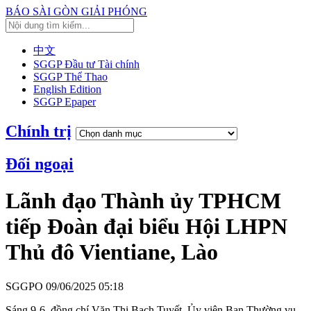
BÁO SÀI GÒN GIẢI PHÓNG
中文
SGGP Đầu tư Tài chính
SGGP Thể Thao
English Edition
SGGP Epaper
Chính trị
Đối ngoại
Lãnh đạo Thành ủy TPHCM
tiếp Đoàn đại biểu Hội LHPN
Thủ đô Vientiane, Lào
SGGPO
09/06/2025 05:18
Sáng 9-6, đồng chí Văn Thị Bạch Tuyết, Ủy viên Ban Thường vụ