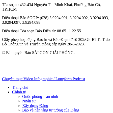
Tòa soạn
: 432-434 Nguyễn Thị Minh Khai, Phường Bàn Cờ,
TP.HCM
Điện thoại Báo SGGP
: (028) 3.9294.091, 3.9294.092, 3.9294.093,
3.9294.097, 3.9294.098
Điện thoại Tòa soạn Báo Điện tử
: 08 65 11 22 55
Giấy phép hoạt động Báo in và Báo Điện tử số 305/GP-BTTTT do
Bộ Thông tin và Truyền thông cấp ngày 28-8-2023.
© Bản quyền Báo SÀI GÒN GIẢI PHÓNG.
Chuyên mục
Video
Infographic / Longform
Podcast
Trang chủ
Chính trị
Quốc phòng – an ninh
Nhân sự
Xây dựng Đảng
Bảo vệ nền tảng tư tưởng của Đảng