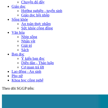
Chuyện đó đây
Giáo dục
Hướng nghiệp - tuyển sinh
Giáo dục hội nhập
Sống khỏe
An toàn thực phẩm
Sức khỏe cộng đồng
Văn hóa
Nhịp sống
Nhân vật
Giải trí
Sách
Bạn đọc
Ý kiến bạn đọc
Diễn đàn - Thảo luận
Cơ quan trả lời
Lao động - An sinh
Phụ nữ
Khoa học công nghệ
Theo dõi SGGP trên: