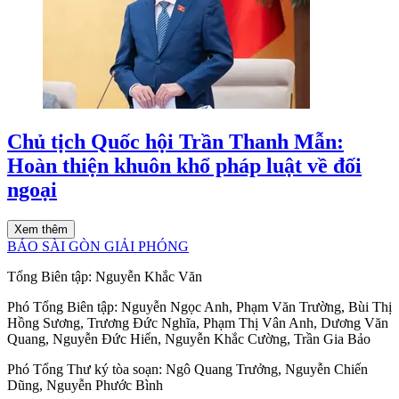
Chủ tịch Quốc hội Trần Thanh Mẫn:
Hoàn thiện khuôn khổ pháp luật về đối
ngoại
Xem thêm
BÁO SÀI GÒN GIẢI PHÓNG
Tổng Biên tập:
Nguyễn Khắc Văn
Phó Tổng Biên tập:
Nguyễn Ngọc Anh
,
Phạm Văn Trường
,
Bùi Thị
Hồng Sương
,
Trương Đức Nghĩa
,
Phạm Thị Vân Anh
,
Dương Văn
Quang
,
Nguyễn Đức Hiển
,
Nguyễn Khắc Cường
,
Trần Gia Bảo
Phó Tổng Thư ký tòa soạn:
Ngô Quang Trưởng
,
Nguyễn Chiến
Dũng
,
Nguyễn Phước Bình