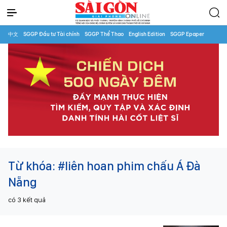
中文
SGGP Đầu tư Tài chính
SGGP Thể Thao
English Edition
SGGP Epaper
Từ khóa:
#liên hoan phim chấu Á Đà
Nẵng
có
3
kết quả