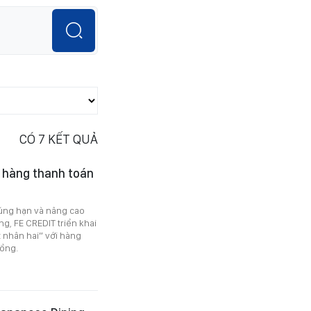
CÓ
7
KẾT QUẢ
h hàng thanh toán
úng hạn và nâng cao
ng, FE CREDIT triển khai
 nhân hai” với hàng
đồng.