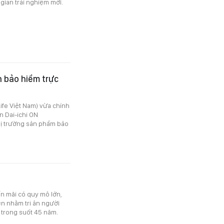
ian trải nghiệm mới.
n bảo hiểm trực
Life Việt Nam) vừa chính
n Dai-ichi ON
 thị trường sản phẩm bảo
n mãi có quy mô lớn,
n nhằm tri ân người
 trong suốt 45 năm.