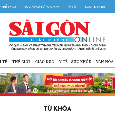
 THỂ THAO
SGGP ĐẦU TƯ TÀI CHÍNH
中文版
SGGP EPAPER
H TẾ
THẾ GIỚI
GIÁO DỤC
Y TẾ - SỨC KHỎE
VĂN HÓA
TỪ KHÓA