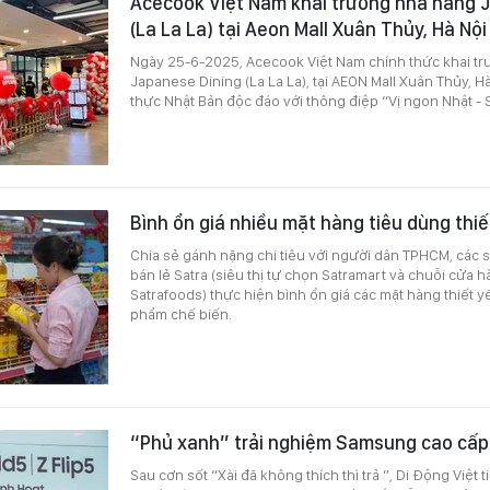
Acecook Việt Nam khai trương nhà hàng 
(La La La) tại Aeon Mall Xuân Thủy, Hà Nội
Ngày 25-6-2025, Acecook Việt Nam chính thức khai t
Japanese Dining (La La La), tại AEON Mall Xuân Thủy, H
thực Nhật Bản độc đáo với thông điệp “Vị ngon Nhật - 
Bình ổn giá nhiều mặt hàng tiêu dùng thiế
Chia sẻ gánh nặng chi tiêu với người dân TPHCM, các s
bán lẻ Satra (siêu thị tự chọn Satramart và chuỗi cửa h
Satrafoods) thực hiện bình ổn giá các mặt hàng thiết y
phẩm chế biến.
“Phủ xanh” trải nghiệm Samsung cao cấp
Sau cơn sốt “Xài đã không thích thì trả ”, Di Động Việt