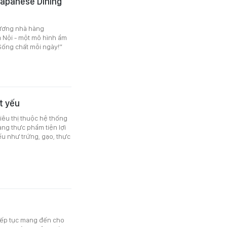
Japanese Dining
rương nhà hàng
à Nội - một mô hình ẩm
Sống chất mỗi ngày!”
t yếu
iêu thị thuộc hệ thống
àng thực phẩm tiện lợi
ếu như trứng, gạo, thực
 tiếp tục mang đến cho