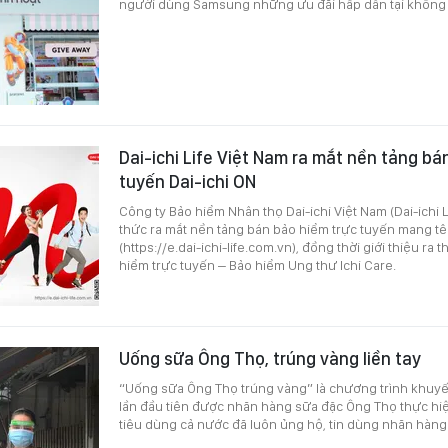
người dùng Samsung những ưu đãi hấp dẫn tại không g
Dai-ichi Life Việt Nam ra mắt nền tảng bá
tuyến Dai-ichi ON
Công ty Bảo hiểm Nhân thọ Dai-ichi Việt Nam (Dai-ichi 
thức ra mắt nền tảng bán bảo hiểm trực tuyến mang tê
(https://e.dai-ichi-life.com.vn), đồng thời giới thiệu ra
hiểm trực tuyến – Bảo hiểm Ung thư Ichi Care.
Uống sữa Ông Thọ, trúng vàng liền tay
“Uống sữa Ông Thọ trúng vàng” là chương trình khuyế
lần đầu tiên được nhãn hàng sữa đặc Ông Thọ thực hiệ
tiêu dùng cả nước đã luôn ủng hộ, tin dùng nhãn hàng