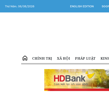
Thứ Năm, 06/08/2026
ENGLISH EDITION
SGGP
CHÍNH TRỊ
XÃ HỘI
PHÁP LUẬT
KIN