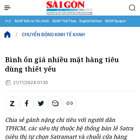
中文
SGGP Đầu tư Tài chính
SGGP Thể Thao
English Edition
SGGP Epaper
CHUYỂN ĐỘNG KINH TẾ XANH
Bình ổn giá nhiều mặt hàng tiêu
dùng thiết yếu
21/11/2024 01:35
Chia sẻ gánh nặng chi tiêu với người dân
TPHCM, các siêu thị thuộc hệ thống bán lẻ Satra
(siêu thị tự chọn Satramart và chuỗi cửa hàng