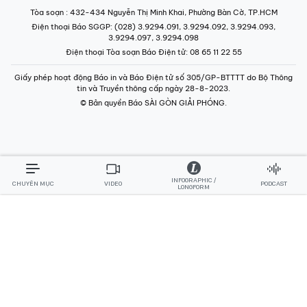
Tòa soạn
: 432-434 Nguyễn Thị Minh Khai, Phường Bàn Cờ, TP.HCM
Điện thoại Báo SGGP
: (028) 3.9294.091, 3.9294.092, 3.9294.093,
3.9294.097, 3.9294.098
Điện thoại Tòa soạn Báo Điện tử
: 08 65 11 22 55
Giấy phép hoạt động Báo in và Báo Điện tử số 305/GP-BTTTT do Bộ Thông
tin và Truyền thông cấp ngày 28-8-2023.
© Bản quyền Báo SÀI GÒN GIẢI PHÓNG.
INFOGRAPHIC /
CHUYÊN MỤC
VIDEO
PODCAST
LONGFORM