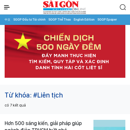
中文
SGGP Đầu tư Tài chính
SGGP Thể Thao
English Edition
SGGP Epaper
Từ khóa:
#Liên tịch
có
7
kết quả
Hơn 500 sáng kiến, giải pháp giúp