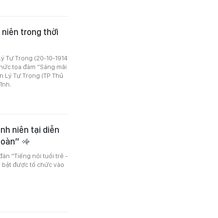
niên trong thời
Lý Tự Trọng (20-10-1914
hức tọa đàm “Sáng mãi
n Lý Tự Trọng (TP Thủ
ĩnh.
nh niên tại diễn
 Đoàn”
n “Tiếng nói tuổi trẻ -
 bật được tổ chức vào