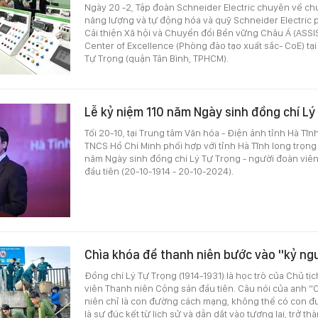
Ngày 20 -2, Tập đoàn Schneider Electric chuyên về ch
năng lượng và tự động hóa và quỹ Schneider Electric p
Cải thiện Xã hội và Chuyển đổi Bền vững Châu Á (ASSI
Center of Excellence (Phòng đào tạo xuất sắc- CoE) tạ
Tự Trọng (quận Tân Bình, TPHCM).
Lễ kỷ niệm 110 năm Ngày sinh đồng chí L
Tối 20-10, tại Trung tâm Văn hóa - Điện ảnh tỉnh Hà T
TNCS Hồ Chí Minh phối hợp với tỉnh Hà Tĩnh long trọng 
năm Ngày sinh đồng chí Lý Tự Trọng - người đoàn viê
đầu tiên (20-10-1914 - 20-10-2024).
Chìa khóa để thanh niên bước vào "kỷ n
Đồng chí Lý Tự Trọng (1914-1931) là học trò của Chủ tịc
viên Thanh niên Cộng sản đầu tiên. Câu nói của anh 
niên chỉ là con đường cách mạng, không thể có con đ
là sự đúc kết từ lịch sử và dẫn dắt vào tương lai, trở 