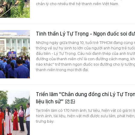
chân lý cho nhiều thế hệ thanh niên Việt Nam.
Tinh thần Lý Tự Trọng - Ngọn đuốc soi đ
Những ngày giữa tháng 10, tuổi trẻ TPHCM đang cùng n
thống về sự hy sinh to lớn của người anh hùng trẻ tuổ
đầu tiên - Lý Tự Trọng. Câu nói đanh thép của anh trư
đường của thanh niên chỉ là con đường cách mạng, k
nào khác” trở thành ngọn đuốc soi đường cho lý tưởng
thanh niên trong mọi thời đại.
Triển lãm "Chân dung đồng chí Lý Tự Trọ
liệu lịch sử”
Tại triển lãm có 170 hình ảnh, tư liệu, hiện vật có giá trị
hình ảnh, tài liệu, hiện vật mới được sưu tầm, phát hiện
trưng bày.