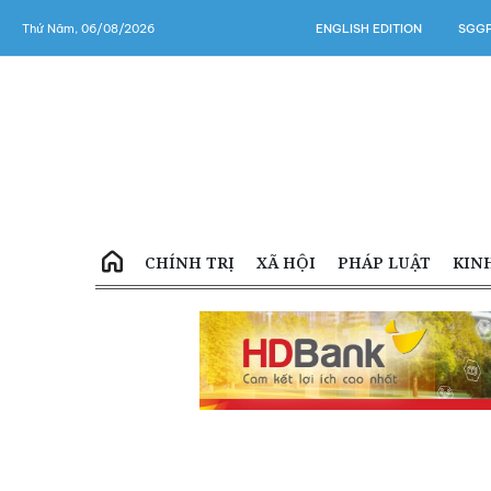
Thứ Năm, 06/08/2026
ENGLISH EDITION
SGGP
CHÍNH TRỊ
XÃ HỘI
PHÁP LUẬT
KIN