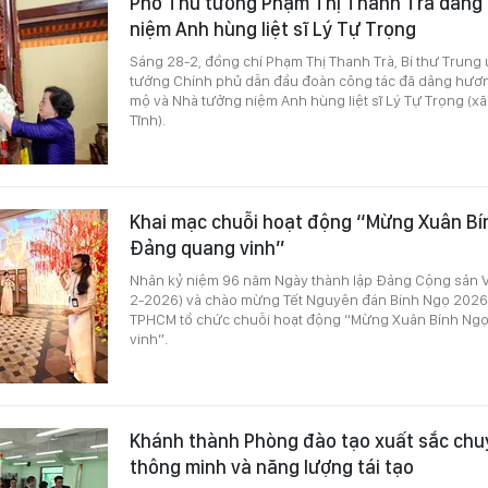
Phó Thủ tướng Phạm Thị Thanh Trà dâng
niệm Anh hùng liệt sĩ Lý Tự Trọng
Sáng 28-2, đồng chí Phạm Thị Thanh Trà, Bí thư Trun
tướng Chính phủ dẫn đầu đoàn công tác đã dâng hươn
mộ và Nhà tưởng niệm Anh hùng liệt sĩ Lý Tự Trọng (xã
Tĩnh).
Khai mạc chuỗi hoạt động “Mừng Xuân Bí
Đảng quang vinh”
Nhân kỷ niệm 96 năm Ngày thành lập Đảng Cộng sản V
2-2026) và chào mừng Tết Nguyên đán Bính Ngọ 2026,
TPHCM tổ chức chuỗi hoạt động “Mừng Xuân Bính Ng
vinh”.
Khánh thành Phòng đào tạo xuất sắc chu
thông minh và năng lượng tái tạo