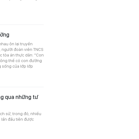
ường
hau ôn lại truyền
i, người đoàn viên TNCS
ớc tòa án thực dân: “Con
hông thể có con đường
 sống của lớp lớp
ng qua những tư
 lịch sử, trong đó, nhiều
, lần đầu tiên được