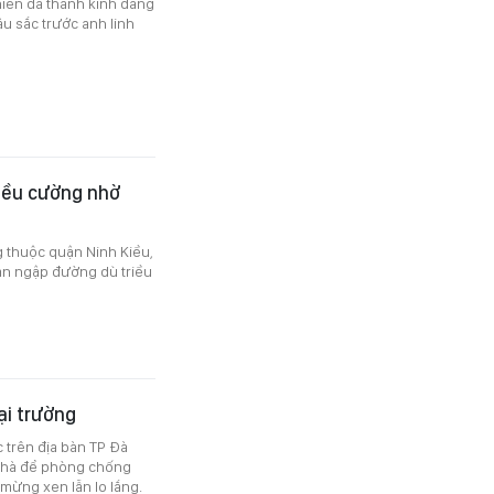
niên đã thành kính dâng
âu sắc trước anh linh
iều cường nhờ
 thuộc quận Ninh Kiều,
àn ngập đường dù triều
ại trường
c trên địa bàn TP Đà
i nhà để phòng chống
 mừng xen lẫn lo lắng.