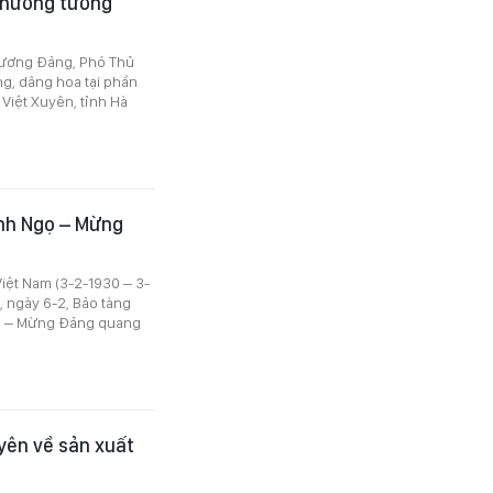
 hương tưởng
g ương Đảng, Phó Thủ
g, dâng hoa tại phần
 Việt Xuyên, tỉnh Hà
nh Ngọ – Mừng
iệt Nam (3-2-1930 – 3-
 ngày 6-2, Bảo tàng
ọ – Mừng Đảng quang
yên về sản xuất