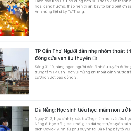
Lãnh đạo tỉnh Hà Tĩnh cùng hơn 300 đoàn viên thanh 
hoa, dâng hương, thắp nến tri ân, bày tỏ lòng biết ơn s
Anh hùng liệt sĩ Lý Tự Trọng.
TP Cần Thơ: Người dân nhẹ nhõm thoát tr
đóng cửa van âu thuyền
Sáng 31-10, hàng ngàn người dân ở nhiều tuyến đường
trung tâm TP Cần Thơ vui mừng khi thoát cảnh nước tr
cường vượt báo động 3.
Đà Nẵng: Học sinh tiểu học, mầm non trở l
Ngày 21-2, học sinh tại các trường mầm non và tiểu họ
Nẵng đi học trở lại sau thời gian dài học trực tuyến tạ
dịch Covid-19. Nhiều phụ huynh tại Đà Nẵng bày tỏ vui