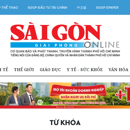
 THỂ THAO
SGGP ĐẦU TƯ TÀI CHÍNH
中文版
SGGP EPAPER
H TẾ
THẾ GIỚI
GIÁO DỤC
Y TẾ - SỨC KHỎE
VĂN HÓA
TỪ KHÓA