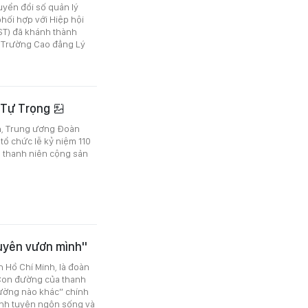
uyển đổi số quản lý
hối hợp với Hiệp hội
ST) đã khánh thành
i Trường Cao đẳng Lý
ý Tự Trọng
ĩnh, Trung ương Đoàn
tổ chức lễ kỷ niệm 110
n thanh niên cộng sản
guyên vươn mình"
h Hồ Chí Minh, là đoàn
“Con đường của thanh
ường nào khác” chính
thành tuyên ngôn sống và